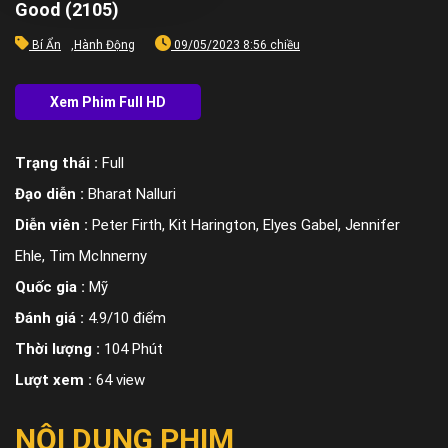
Good (2105)
Bí Ẩn
,
Hành Động
09/05/2023 8:56 chiều
Trạng thái :
Full
Đạo diễn :
Bharat Nalluri
Diễn viên :
Peter Firth, Kit Harington, Elyes Gabel, Jennifer
Ehle, Tim McInnerny
Quốc gia :
Mỹ
Đánh giá :
4.9/10 điểm
Thời lượng :
104 Phút
Lượt xem :
64 view
NỘI DUNG PHIM