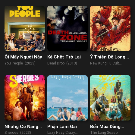
Ôi Mấy Người Này
Kẻ Chết Trở Lại
Ỷ Thiên Đồ Long
Ký: Thánh Hỏa
You People (2023)
Dead Drop (2013)
New Kung Fu Cult
Hùng Phong
Master 2 (2022)
Những Cô Nàng
Phận Làm Gái
Bốn Mùa Đằng
Hành Động
Đẵng
Sheroes (2023)
Lazy Hazy Crazy
The Long Season