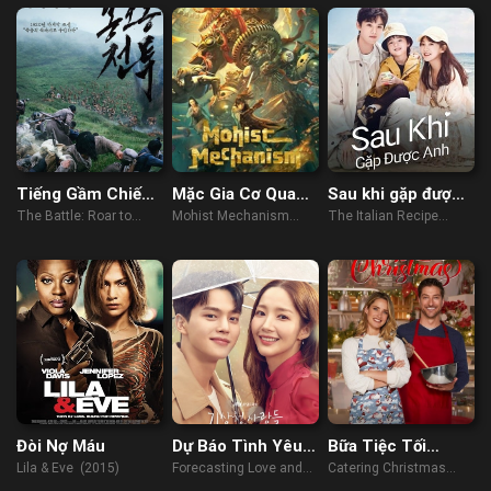
(2023)
Tiếng Gầm Chiến
Mặc Gia Cơ Quan
Sau khi gặp được
Thắng
Thuật
anh
The Battle: Roar to
Mohist Mechanism
The Italian Recipe
Victory (2019)
(2021)
(2022)
Đòi Nợ Máu
Dự Báo Tình Yêu
Bữa Tiệc Tối
Và Thời Tiết
Giáng Sinh
Lila & Eve (2015)
Forecasting Love and
Catering Christmas
Weather ( 2022)
(2022)