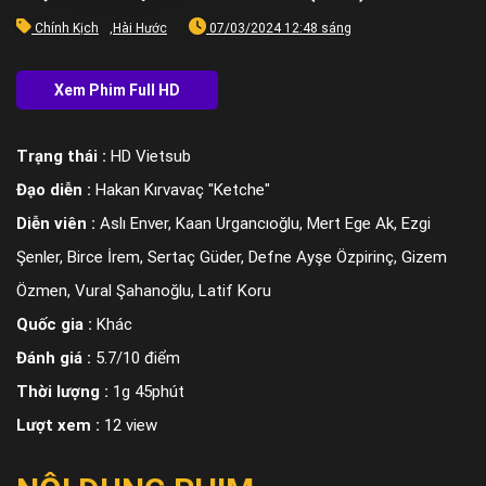
Chính Kịch
,
Hài Hước
07/03/2024 12:48 sáng
Trạng thái :
HD Vietsub
Đạo diễn :
Hakan Kırvavaç "Ketche"
Diễn viên :
Aslı Enver, Kaan Urgancıoğlu, Mert Ege Ak, Ezgi
Şenler, Birce İrem, Sertaç Güder, Defne Ayşe Özpirinç, Gizem
Özmen, Vural Şahanoğlu, Latif Koru
Quốc gia :
Khác
Đánh giá :
5.7/10 điểm
Thời lượng :
1g 45phút
Lượt xem :
12 view