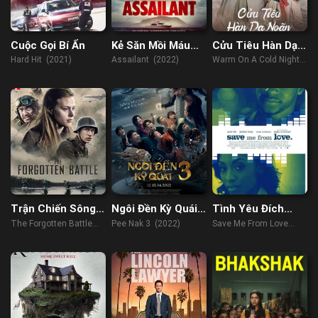
Cuộc Gọi Bí Ẩn
Kẻ Săn Mồi Máu
Cửu Tiêu Hàn Dạ
Lạnh
Noãn
Hard Hit (2021)
Assailant (2022)
Warm On A Cold Night
(2023)
Trận Chiến Sông
Ngôi Đền Kỳ Quái
Tình Yêu Đích
Scheldt
3
Thực
The Forgotten Battle
Pee Nak 3 (2022)
Save Me From Love
(2021)
(2018)