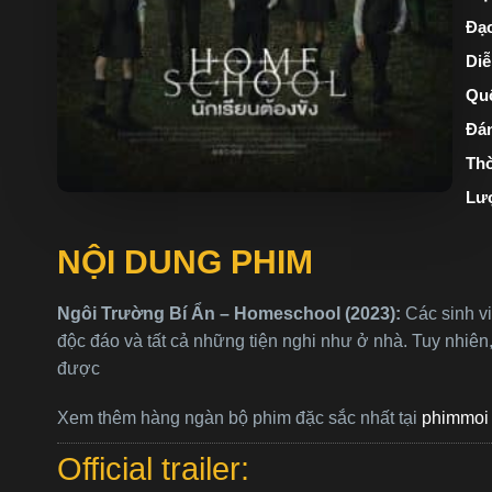
Đạo
Diễ
Quố
Đán
Thờ
Lư
NỘI DUNG PHIM
Ngôi Trường Bí Ẩn – Homeschool (2023):
Các sinh vi
độc đáo và tất cả những tiện nghi như ở nhà. Tuy nhiê
được
Xem thêm hàng ngàn bộ phim đặc sắc nhất tại
phimmoi 
Official trailer: