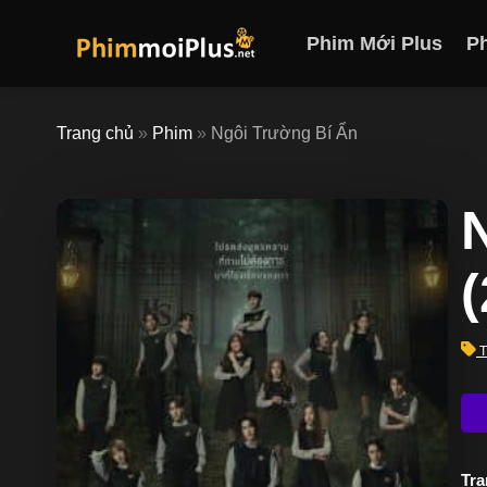
Skip
to
Phim Mới Plus
P
content
Trang chủ
»
Phim
»
Ngôi Trường Bí Ẩn
T
Trạ