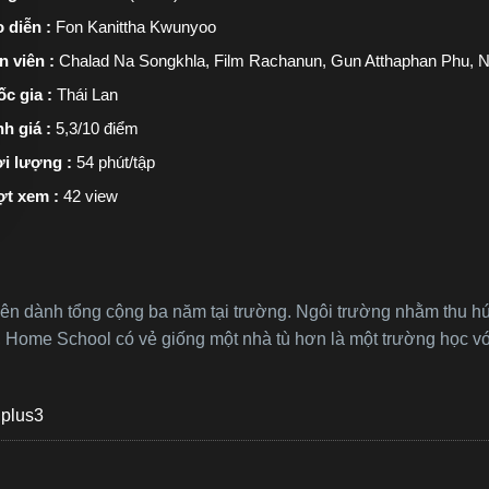
 diễn :
Fon Kanittha Kwunyoo
n viên :
Chalad Na Songkhla, Film Rachanun, Gun Atthaphan Phu, Na
c gia :
Thái Lan
h giá :
5,3/10 điểm
i lượng :
54 phút/tập
ợt xem :
42 view
ên dành tổng cộng ba năm tại trường. Ngôi trường nhằm thu hú
n, Home School có vẻ giống một nhà tù hơn là một trường học 
plus3