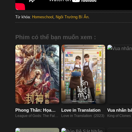
Từ khóa:
Homeschool
,
Ngôi Trường Bí Ẩn
.
Phim có thể bạn muốn xem :
Phong Thần: Họa
Love in Translation
Vua nhân b
Thương
League of Gods: The Fall
Love in Translation (2023)
King of Clones
of Sheng (2023)