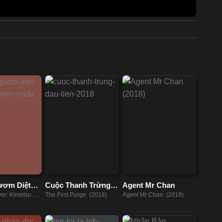
ươm Diệt
Cuộc Thanh Trừng
Agent Mr Chan
 Nhện Nada
Đầu Tiên
er: Kimetsu no
The First Purge (2018)
Agent Mr Chan (2018)
a Spider
2020)