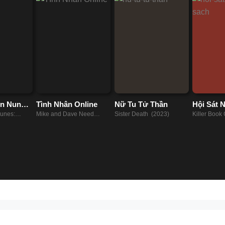
n Nunes:
Tình Nhân Online
Nữ Tu Tử Thần
Hội Sát 
giảng
Sách
unes:
Mike and Dave Need
Sister Death (2023)
Killer Book
e Choir
Wedding Dates (2016)