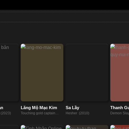
ản
Lăng Mộ Mạc Kim
Sa Lầy
Thanh G
Quỷ: Núi
 (2023)
Touching gold captain
Hesher (2010)
Demon Slay
(2022)
Yaiba - Nad
Mountain (