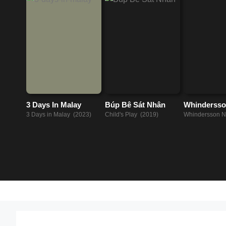
3 Days In Malay
Búp Bê Sát Nhân
Whindersso
Xướng thơ 
3 Days in Malay (2023)
Child's Play (2019)
Whindersson N
đạo
Preaching to th
(2023)