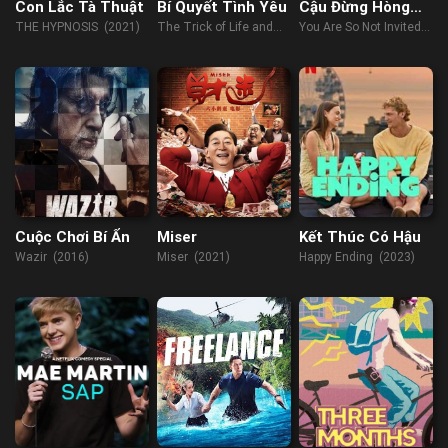
Con Lắc Tà Thuật
Bí Quyết Tình Yêu
Cậu Đừng Hòng
Được Mời Đến Bat
THE HYPNOSIS (2021)
The Trick of Life and
You Are So Not Invited
Mitzvah
Love (2022)
to My Bat Mitzvah
(2023)
Cuộc Chơi Bí Ẩn
Miser
Kết Thúc Có Hậu
Wazir (2016)
Miser (2021)
Happy Ending (2023)