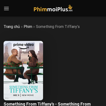
Skip
to
content
Trang chủ
»
Phim
»
Something From Tiffany’s
Something From Tiffany's - Something From