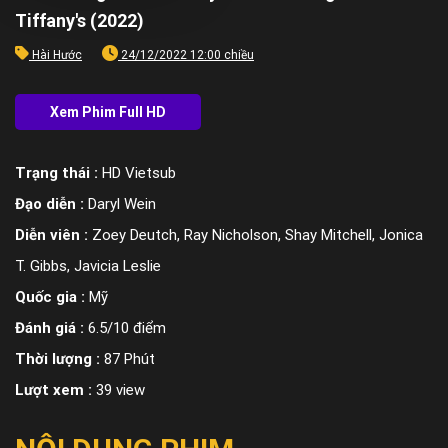
Tiffany's (2022)
Hài Hước
24/12/2022 12:00 chiều
Trạng thái :
HD Vietsub
Đạo diễn :
Daryl Wein
Diễn viên :
Zoey Deutch, Ray Nicholson, Shay Mitchell, Jonica
T. Gibbs, Javicia Leslie
Quốc gia :
Mỹ
Đánh giá :
6.5/10 điểm
Thời lượng :
87 Phút
Lượt xem :
39 view