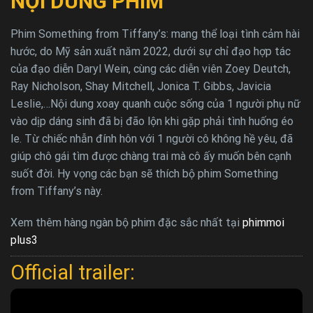
NỘI DUNG PHIM
Phim Something from Tiffany’s: mang thể loại tình cảm hài
hước, do Mỹ sản xuất năm 2022, dưới sự chỉ đạo hợp tác
của đạo diễn Daryl Wein, cùng các diễn viên Zoey Deutch,
Ray Nicholson, Shay Mitchell, Jonica T. Gibbs, Javicia
Leslie,…Nội dung xoay quanh cuộc sống của 1 người phụ nữ
vào dịp dáng sinh đã bị đão lộn khi gặp phải tình huống éo
le. Từ chiếc nhẫn đính hôn với 1 người cô không hề yêu, đã
giúp chô gái tìm được chàng trai mà cô ấy muốn bên cạnh
suốt đời. Hy vọng các bạn sẽ thích bộ phim Something
from Tiffany’s này.
Xem thêm hàng ngàn bộ phim đặc sắc nhất tại
phimmoi
plus3
Official trailer: