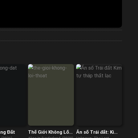
òng Đất
Thế Giới Không Lối
Ẩn số Trái đất: Kim
Thoát
tự tháp thất lạc