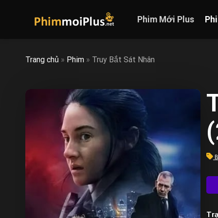
Skip
to
Phim Mới Plus
Ph
content
Trang chủ
»
Phim
»
Truy Bắt Sát Nhân
T
B
Trạ