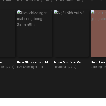
e In River
Duy Beni (Hear Me) (2022)
The Northman (2022)
In the Eart
iên
Iliza Shlesinger: Mãi
Ngôi Nhà Vui Vẻ
Bữa Tiệc
Nóng Bỏng
Sinh
odel (2018)
Iliza Shlesinger: Hot
Housefull (2010)
Catering C
Forever (2022)
(2022)