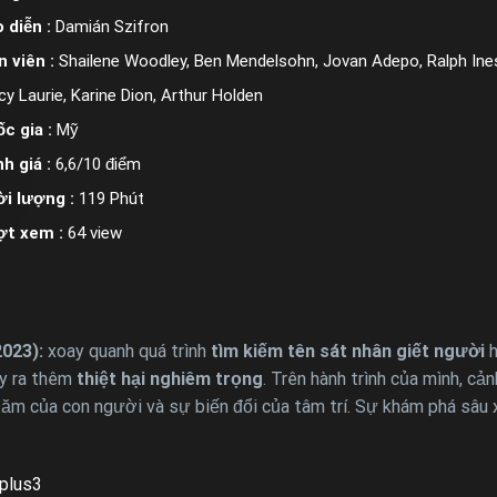
 diễn :
Damián Szifron
n viên :
Shailene Woodley, Ben Mendelsohn, Jovan Adepo, Ralph In
cy Laurie, Karine Dion, Arthur Holden
c gia :
Mỹ
h giá :
6,6/10 điểm
i lượng :
119 Phút
ợt xem :
64 view
2023):
xoay quanh quá trình
tìm kiếm tên sát nhân giết người
h
ây ra thêm
thiệt hại nghiêm trọng
. Trên hành trình của mình, cả
i tăm của con người và sự biến đổi của tâm trí. Sự khám phá sâu
plus3