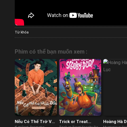
Từ khóa
Phim có thể bạn muốn xem :
Nếu Có Thể Trở Về
Trick or Treat
Hoàng Hà D
Lúc Đầu: Drama
Scooby-Doo!
Lục