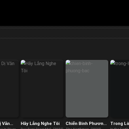
ị Văn
Hãy Lắng Nghe Tôi
Chiến Binh Phương
Trong L
Bắc