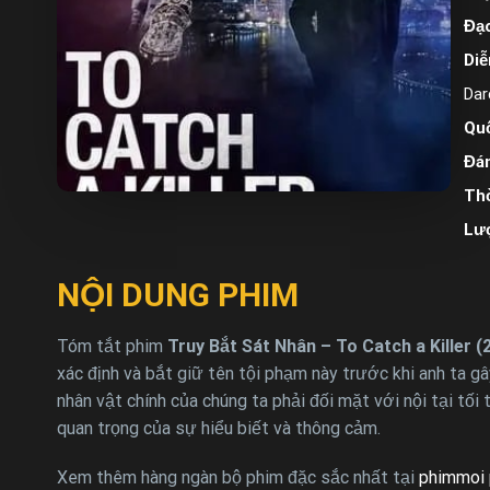
Đạo
Diễ
Dar
Quố
Đán
Thờ
Lư
NỘI DUNG PHIM
Tóm tắt phim
Truy Bắt Sát Nhân – To Catch a Killer (
xác định và bắt giữ tên tội phạm này trước khi anh ta g
nhân vật chính của chúng ta phải đối mặt với nội tại tố
quan trọng của sự hiểu biết và thông cảm.
Xem thêm hàng ngàn bộ phim đặc sắc nhất tại
phimmoi 