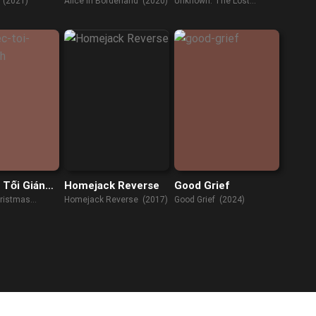
h (2021)
Alice In Borderland (2020)
Unknown: The Lost
Pyramid (2023)
 Tối Giáng
Homejack Reverse
Good Grief
hristmas
Homejack Reverse (2017)
Good Grief (2024)