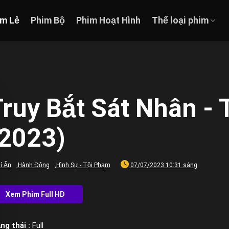
im Lẻ
Phim Bộ
Phim Hoạt Hình
Thể loại phim
ruy Bắt Sát Nhân - T
(2023)
í Ẩn
,
Hành Động
,
Hình Sự - Tội Phạm
07/07/2023 10:31 sáng
ng thái :
Full