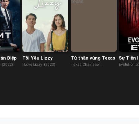
ián Điệp
Tôi Yêu Lizzy
Tử thần vùng Texas
Sự Tiến 
Ác
 (2022)
I Love Lizzy (2023)
Texas Chainsaw
Evolution of
Massacre (2022)