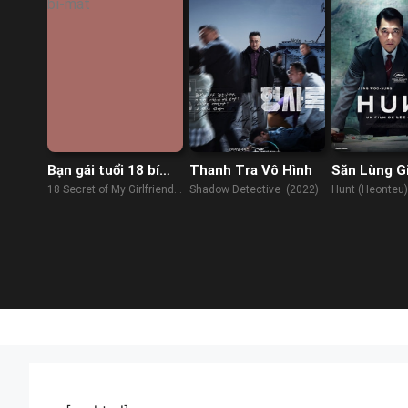
Bạn gái tuổi 18 bí
Thanh Tra Vô Hình
Săn Lùng G
mật
18 Secret of My Girlfriend
Shadow Detective (2022)
Hunt (Heonteu)
Sungyul (2022)