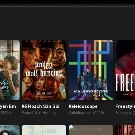
uyên Em
Kế Hoạch Săn Sói
Kaleidoscope
Freestyl
 (2023)
Project Wolf Hunting
Kaleidoscope (2023)
Freestyle (
(2022)