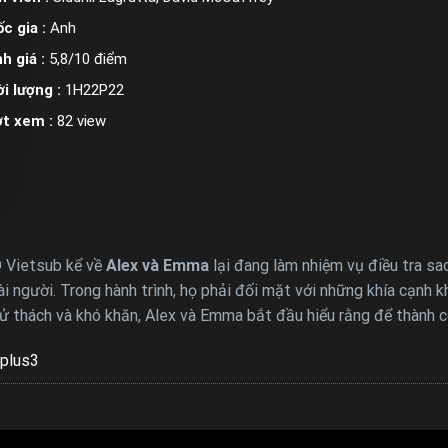
c gia :
Anh
h giá :
5,8/10 điểm
i lượng :
1H22P22
ợt xem :
82 view
 Vietsub kể về
Alex và Emma
lại đang làm nhiệm vụ điều tra sa
ài người. Trong hành trình, họ phải đối mặt với những khía cạnh 
hử thách và khó khăn, Alex và Emma bắt đầu hiểu rằng để thành c
plus3