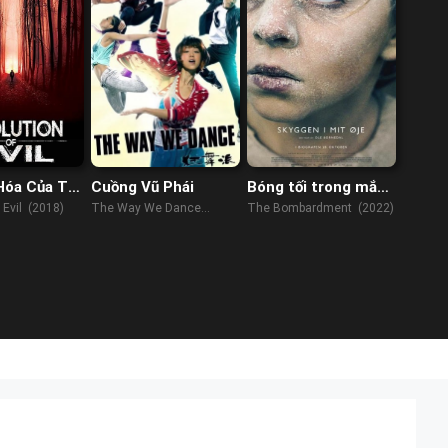
Hóa Của Tội
Cuồng Vũ Phái
Bóng tối trong mắt
tôi
 Evil (2018)
The Way We Dance
The Bombardment (2022)
(2013)