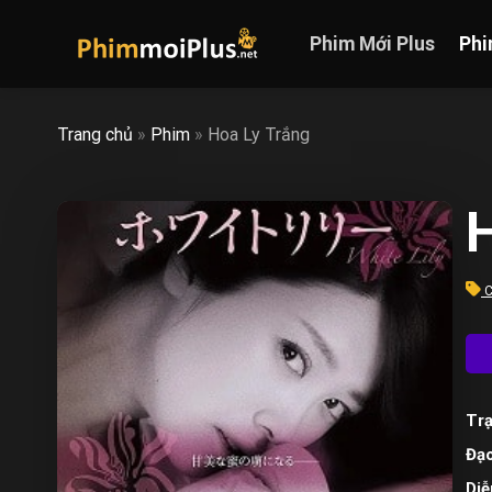
Skip
to
Phim Mới Plus
Phi
content
Trang chủ
»
Phim
»
Hoa Ly Trắng
H
C
Trạ
Đạo
Diễ