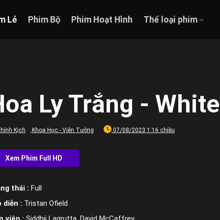
m Lẻ
Phim Bộ
Phim Hoạt Hình
Thể loại phim
oa Ly Trắng - White
hính Kịch
,
Khoa Học - Viễn Tưởng
07/08/2023 1:16 chiều
ng thái :
Full
 diễn :
Tristan Ofield
n viên :
Siddhii Lagrutta, David McCaffrey