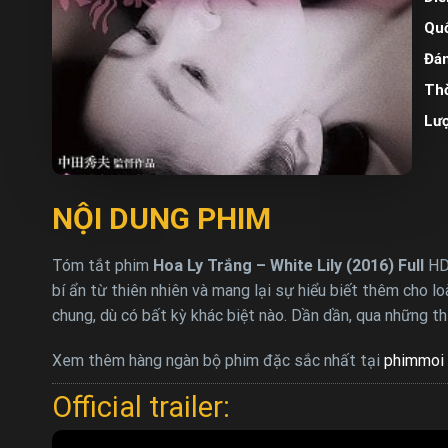
Quố
Đán
Thờ
Lư
NỘI DUNG PHIM
Tóm tắt phim
Hoa Ly Trắng – White Lily (2016) Full
HD
bí ẩn từ thiên nhiên và mang lại sự hiểu biết thêm cho lo
chung, dù có bất kỳ khác biệt nào. Dần dần, qua những t
Xem thêm hàng ngàn bộ phim đặc sắc nhất tại
phimmoi 
Official trailer: