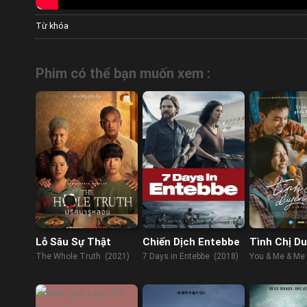
Từ khóa
Phim có thể bạn muốn xem :
Lỗ Sâu Sự Thật
Chiến Dịch Entebbe
Tình Chị D
The Whole Truth (2021)
7 Days in Entebbe (2018)
You & Me & Me