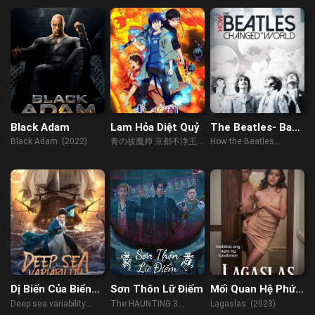
Black Adam
Lam Hỏa Diệt Quỷ
The Beatles- Ban
Nhạc Thay Đổi
Black Adam (2022)
青の祓魔师 京都不浄王
How the Beatles
Thế Giới
编 (2017)
Changed the World
(2017)
Dị Biến Của Biển
Sơn Thôn Lữ Điếm
Mối Quan Hệ Phức
Sâu
Tạp
Deep sea variability
The HAUNTING 3
Lagaslas (2023)