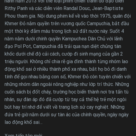
hành năm 2013 với thể loại phim chiến tranh do đạo diễn
Rithy Panh và các diễn viên Randal Douc, Jean-Baptiste
Phou tham gia. Nội dung phim kể về vào thời 1975, quân đội
Khmer Đỏ nắm quyền trên vương quốc Campuchia, bắt đầu
một thời kỳ đẫm máu trong lịch sử đất nước này. Suốt 4
năm nằm dưới chính quyền Kampuchea Dân Chủ với lãnh
đạo Pol Pot, Campuchia đã trải qua nạn diệt chủng tàn
khốc dưới chế độ cải cách, cướp đi sinh mạng của gần 2
triệu người. Không chỉ chia rẽ gia đình thành từng nhóm lao
động khổ sai ở nhiều thành phố xa nhau, bắt họ bỏ đi danh
tính để gọi nhau bằng con số, Khmer Đỏ còn tuyên chiến với
những nhóm dân ngoài nông nghiệp như lớp trí thức. Những
cuốn sách bị đốt cháy, trường học biến thành nơi tra tấn tù
nhân, sự đàn áp đó đã cướp từ tay cả thế hệ trẻ một ngòi
bút hay trí nhớ để viết về trang lịch sử cay nghiệt. Những
đứa trẻ giờ nằm dưới sự tàn ác của chính quyền, ngày ngày
lao động khổ sai…
Xem tiếp tập mới: