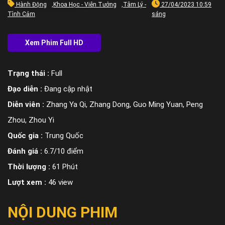
Hành Động
,
Khoa Học - Viễn Tưởng
,
Tâm Lý -
27/04/2023 10:59
Tình Cảm
sáng
Trạng thái :
Full
Đạo diễn :
Đang cập nhật
Diễn viên :
Zhang Ya Qi, Zhang Dong, Guo Ming Yuan, Peng
Zhou, Zhou Yi
Quốc gia :
Trung Quốc
Đánh giá :
6.7/10 điểm
Thời lượng :
61 Phút
Lượt xem :
46 view
NỘI DUNG PHIM