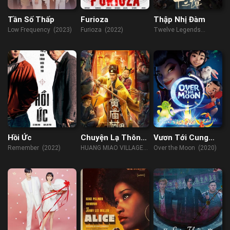
Tần Số Thấp
Furioza
Thập Nhị Đàm
Low Frequency (2023)
Furioza (2022)
Twelve Legends
(2021)
Hồi Ức
Chuyện Lạ Thôn
Vươn Tới Cung
Hoàng Miếu
Trăng
Remember (2022)
HUANG MIAO VILLAGE'S
Over the Moon (2020)
TALES OF MYSTERY
(2023)