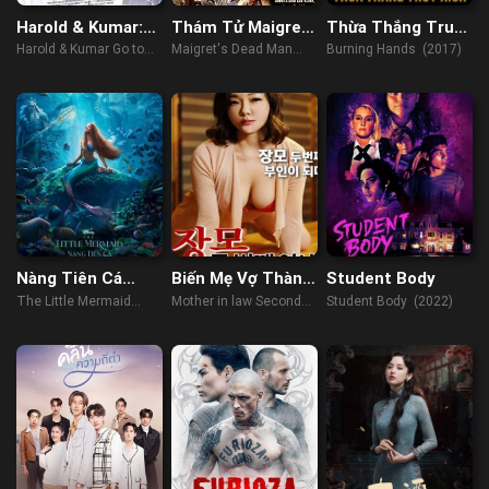
Harold & Kumar:
Thám Tử Maigret
Thừa Thắng Truy
Đến Lâu Đài Trắng
2- Người Đã Khuất
Kích
Harold & Kumar Go to
Maigret's Dead Man
Burning Hands (2017)
White Castle (2004)
(2016)
Nàng Tiên Cá
Biến Mẹ Vợ Thành
Student Body
(RAWCAM)
Vợ Hai
The Little Mermaid
Mother in law Second
Student Body (2022)
(2023)
Wife (2022)