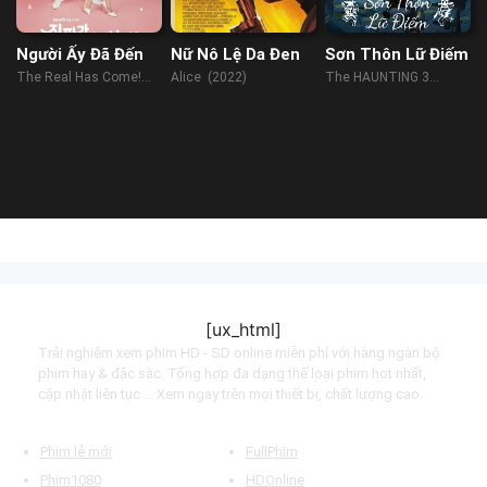
Người Ấy Đã Đến
Nữ Nô Lệ Da Đen
Sơn Thôn Lữ Điếm
The Real Has Come!
Alice (2022)
The HAUNTING 3
(2023)
(2023)