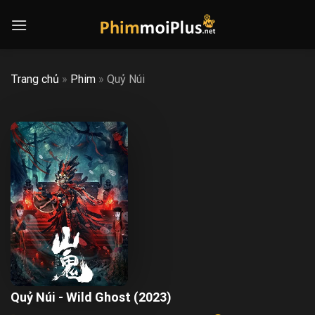
Skip
to
content
Trang chủ
»
Phim
»
Quỷ Núi
Quỷ Núi - Wild Ghost (2023)