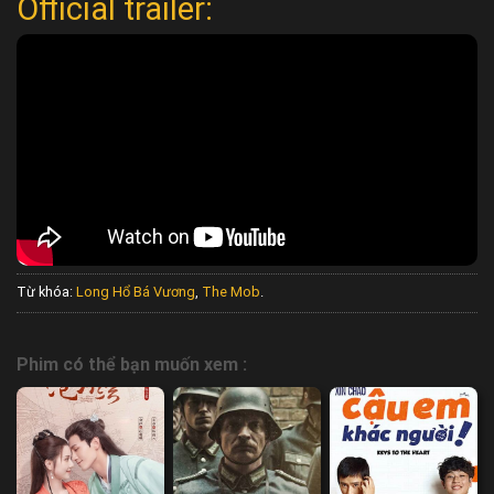
Official trailer:
Từ khóa:
Long Hổ Bá Vương
,
The Mob
.
Phim có thể bạn muốn xem :