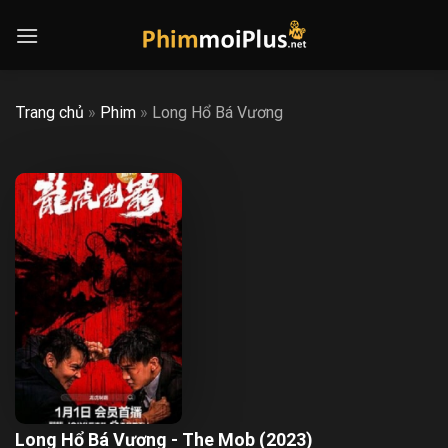
Skip
to
content
Trang chủ
»
Phim
»
Long Hổ Bá Vương
Long Hổ Bá Vương - The Mob (2023)