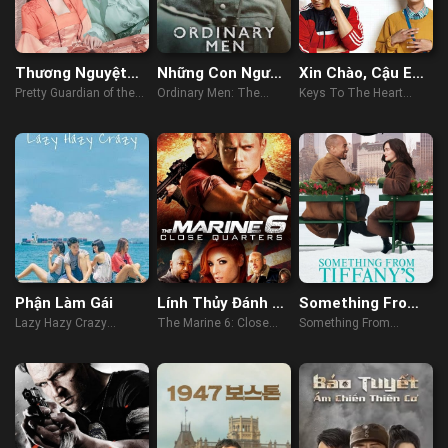
Thương Nguyệt
Những Con Người
Xin Chào, Cậu Em
Hội
Bình Thường
Khác Người!
Pretty Guardian of the
Ordinary Men: The
Keys To The Heart
City (2022)
"Forgotten Holocaust"
(2023)
(2023)
Phận Làm Gái
Lính Thủy Đánh Bộ
Something From
6: Chặn Lối
Tiffany’s
Lazy Hazy Crazy
The Marine 6: Close
Something From
(2015)
Quarters (2018)
Tiffany's (2022)