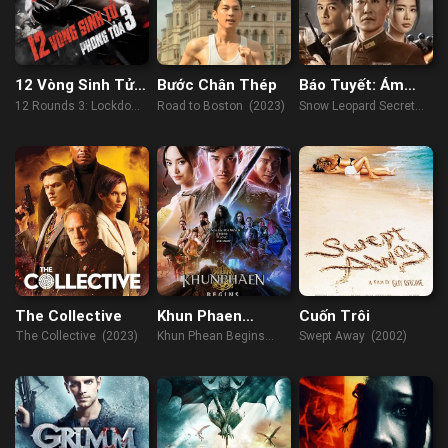
12 Vòng Sinh Tử
Bước Chân Thép
Báo Tuyết: Ám
3: Phong Tỏa
Chiến Thiên Cơ
12 Rounds 3: Lockdown
Road to Boston (2023)
Snow Leopard Secret
(2015)
War (2021)
The Collective
Khun Phaen
Cuốn Trôi
Huyền Thoại Bắt
The Collective (2023)
Khun Phean Begins
Swept Away (2002)
Đầu
(2019)