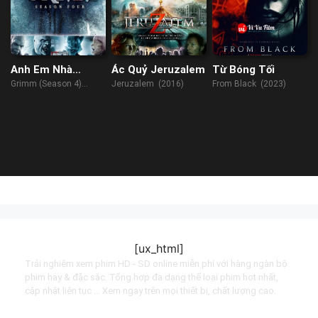
Anh Em Nhà
Ác Quỷ Jeruzalem
Từ Bóng Tối
Grimm (Phần 4)
Grimm (Season 4)
Jeruzalem (2016)
From Black (2023)
(2014)