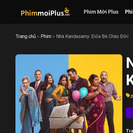
Skip
to
Phim Mới Plus
Ph
content
Trang chủ
»
Phim
»
Nhà Kandasamy: Đứa Bé Chào Đời
H
Trạ