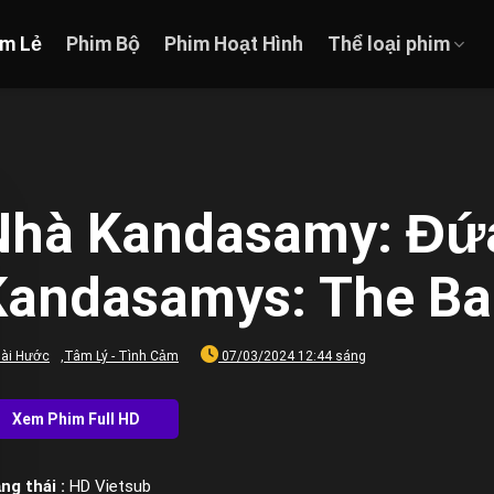
im Lẻ
Phim Bộ
Phim Hoạt Hình
Thể loại phim
Nhà Kandasamy: Đứa
Kandasamys: The Ba
ài Hước
,
Tâm Lý - Tình Cảm
07/03/2024 12:44 sáng
ng thái :
HD Vietsub