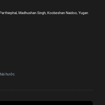
h Parthiephal, Madhushan Singh, Koobeshan Naidoo, Yugan
hài hước.