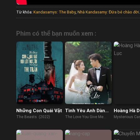
Từ khóa:
Kandasamys: The Baby
,
Nhà Kandasamy: Đứa bé chào đời
.
Phim có thể bạn muốn xem :
Những Con Quái Vật
Tình Yêu Anh Dành
Hoàng Hà D
Cho Em
Lục
The Beasts (2022)
The Love You Give Me
Mysterious Cas
(2023)
(2023)