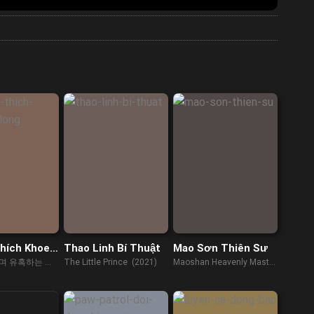
hích Khoe
Thao Linh Bí Thuật
Mao Sơn Thiên Sư
며 유혹하는 섹
The Little Prince (2021)
Maoshan Heavenly Master
(2022)