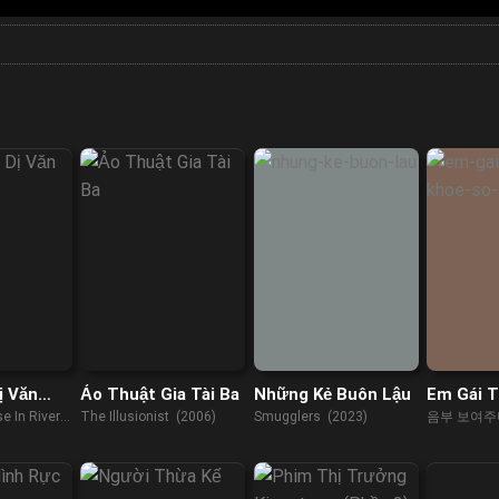
ị Văn
Ảo Thuật Gia Tài Ba
Những Kẻ Buôn Lậu
Em Gái T
Sò Lông
e In River
The Illusionist (2006)
Smugglers (2023)
음부 보여주
녀 (2023)