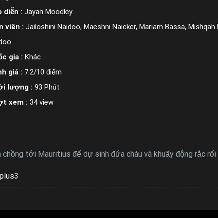
 diễn :
Jayan Moodley
n viên :
Jailoshini Naidoo, Maeshni Naicker, Mariam Bassa, Mishqa
doo
c gia :
Khác
h giá :
7.2/10 điểm
i lượng :
93 Phút
ợt xem :
34 view
chồng tới Mauritius để dự sinh đứa cháu và khuấy động rắc rối 
plus3