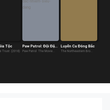
Gia Tộc
Paw Patrol: Đội Đặc
Luyến Ca Đông Bắc
Nhiệm Siêu Đẳng
e Trust (2018)
Paw Patrol: The Movie
The Northeastern Bro
(2021)
(2021)