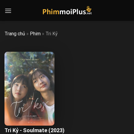
Skip
to
content
Trang chủ
»
Phim
»
Tri Kỷ
Tri Kỷ - Soulmate (2023)