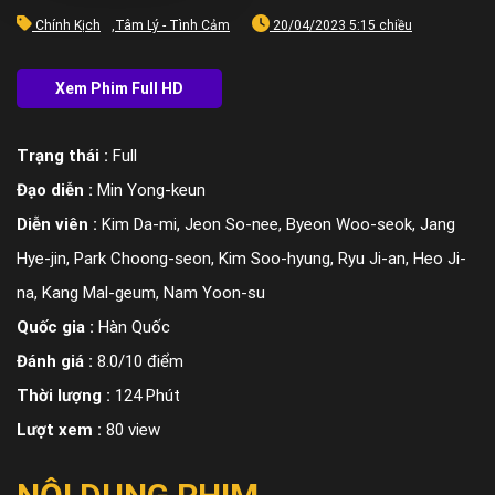
Chính Kịch
,
Tâm Lý - Tình Cảm
20/04/2023 5:15 chiều
Trạng thái :
Full
Đạo diễn :
Min Yong-keun
Diễn viên :
Kim Da-mi, Jeon So-nee, Byeon Woo-seok, Jang
Hye-jin, Park Choong-seon, Kim Soo-hyung, Ryu Ji-an, Heo Ji-
na, Kang Mal-geum, Nam Yoon-su
Quốc gia :
Hàn Quốc
Đánh giá :
8.0/10 điểm
Thời lượng :
124 Phút
Lượt xem :
80 view