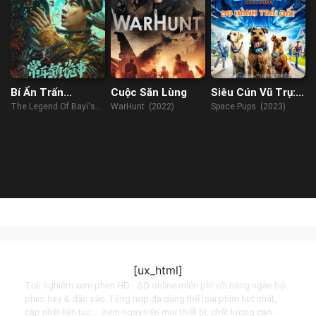
Bí Ẩn Trấn
Cuộc Săn Lùng
Siêu Cún Vũ Trụ:
Thường Lạc
Du Hành Trái Đất
The Legend Of Bayi's
WarHunt (2022)
Space Pups (2023)
Grandpa (2024)