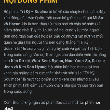
NỘI DUNG PHIM
Bộ phim
: Tri Kỷ – Soulmate
kể về câu chuyện tình cảm đầy
xúc động của Hàn Quốc, mối quan hệ giữa hai cô gái
Mi So
và Haeun
. Họ là bạn thân từ thuở nhỏ và chia sẻ nhiều kỉ
niệm đáng nhớ. Tuy nhiên, khi cả hai cùng yêu một người
đàn ông, tình bạn của họ bắt đầu có những rạn nứt và mối
quan hệ giữa hai người trở nên căng thẳng. “Tri Kỷ –
Soulmate” là câu chuyện về sự hy sinh và giữ lấy tình bạn
trong cuộc sống. Với sự tham gia của dàn diễn viên tài năng
như
Kim Da-mi, Woo-Seok Byeon, Nam Yoon-Su, So-nee
Jeon và Kim Soo Hyung
, bộ phim hứa hẹn mang lại cho
khán giả những cảm xúc chân thật và sâu sắc. “Tri Kỷ –
Soulmate” là một tác phẩm đáng xem cho những ai yêu
thích phim tình cảm và muốn khám phá giá trị của tình bạn
trong cuộc sống.
Xem thêm hàng ngàn bộ phim đặc sắc nhất tại
phimmoi
plus3