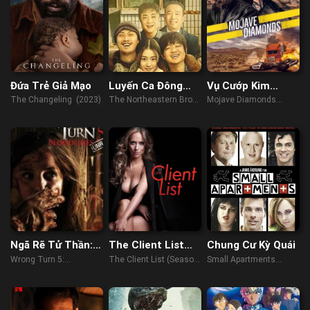
Đứa Trẻ Giả Mạo
Luyến Ca Đông
Vụ Cướp Kim
Bắc
Cương
The Changeling (2023)
The Northeastern Bro
Mojave Diamonds
(2021)
(2023)
Ngã Rẽ Tử Thần:
The Client List
Chung Cư Kỳ Quái
Huyết Thống
(Phần 1)
Wrong Turn 5:
The Client List (Season
Small Apartments
Bloodlines (2012)
1) (2012)
(2012)