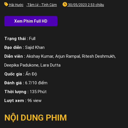
Hài Hước
,
Tâm Lý - Tình Cảm
30/05/2023 2:53 chiều
Trạng thái :
Full
Đạo diễn :
Sajid Khan
Diễn viên :
Akshay Kumar, Arjun Rampal, Ritesh Deshmukh,
Deepika Padukone, Lara Dutta
Quốc gia :
Ấn Độ
Đánh giá :
6.7/10 điểm
Thời lượng :
135 Phút
Lượt xem :
96 view
NỘI DUNG PHIM