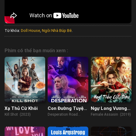
Từ khóa:
Doll House
,
Ngôi Nhà Búp Bê
.
Phim có thể bạn muốn xem :
Xạ Thủ Cừ Khôi
Con Đường Tuyệt
Ngự Long Vương
Vọng
Phi
Kill Shot (2023)
Desperation Road
Female Assasin (2019)
(2023)