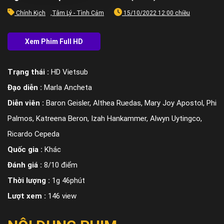
Chính Kịch
,
Tâm Lý - Tình Cảm
15/10/2022 12:00 chiều
Trạng thái :
HD Vietsub
Đạo diễn :
Marla Ancheta
Diễn viên :
Baron Geisler, Althea Ruedas, Mary Joy Apostol, Phi
Palmos, Katreena Beron, Izah Hankammer, Alwyn Uytingco,
Ricardo Cepeda
Quốc gia :
Khác
Đánh giá :
8/10 điểm
Thời lượng :
1g 46phút
Lượt xem :
146 view