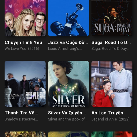
Chuyện Tình Yêu
Jazz và Cuộc Đời
Suga: Road To D-
của Louis
Day
We Love You (2016)
Louis Armstrong's
Suga: Road To D-Day
Armstrong
Black & Blue (2022)
(2023)
Thanh Tra Vô
Silver Và Quyển
An Lạc Truyện
Hình
Mộng Thư
Shadow Detective
Silver and the Book of
Legend of Anle (2022)
(2022)
Dreams (2023)