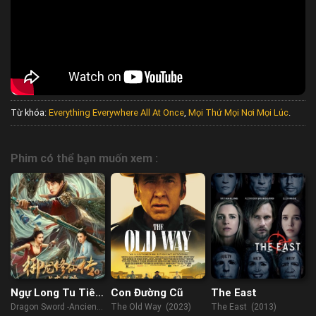
Từ khóa:
Everything Everywhere All At Once
,
Mọi Thứ Mọi Nơi Mọi Lúc
.
Phim có thể bạn muốn xem :
Ngự Long Tu Tiên:
Con Đường Cũ
The East
Chiến Trường
Dragon Sword -Ancient
The Old Way (2023)
The East (2013)