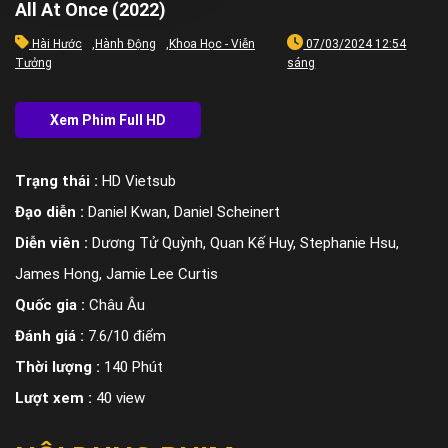
All At Once (2022)
Hài Hước
,
Hành Động
,
Khoa Học - Viễn
07/03/2024 12:54
Tưởng
sáng
Trạng thái :
HD Vietsub
Đạo diễn :
Daniel Kwan, Daniel Scheinert
Diễn viên :
Dương Tử Quỳnh, Quan Kế Huy, Stephanie Hsu,
James Hong, Jamie Lee Curtis
Quốc gia :
Châu Âu
Đánh giá :
7.6/10 điểm
Thời lượng :
140 Phút
Lượt xem :
40 view