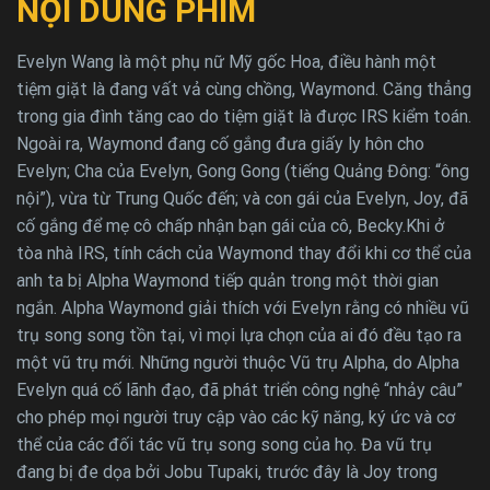
NỘI DUNG PHIM
Evelyn Wang là một phụ nữ Mỹ gốc Hoa, điều hành một
tiệm giặt là đang vất vả cùng chồng, Waymond. Căng thẳng
trong gia đình tăng cao do tiệm giặt là được IRS kiểm toán.
Ngoài ra, Waymond đang cố gắng đưa giấy ly hôn cho
Evelyn; Cha của Evelyn, Gong Gong (tiếng Quảng Đông: “ông
nội”), vừa từ Trung Quốc đến; và con gái của Evelyn, Joy, đã
cố gắng để mẹ cô chấp nhận bạn gái của cô, Becky.Khi ở
tòa nhà IRS, tính cách của Waymond thay đổi khi cơ thể của
anh ta bị Alpha Waymond tiếp quản trong một thời gian
ngắn. Alpha Waymond giải thích với Evelyn rằng có nhiều vũ
trụ song song tồn tại, vì mọi lựa chọn của ai đó đều tạo ra
một vũ trụ mới. Những người thuộc Vũ trụ Alpha, do Alpha
Evelyn quá cố lãnh đạo, đã phát triển công nghệ “nhảy câu”
cho phép mọi người truy cập vào các kỹ năng, ký ức và cơ
thể của các đối tác vũ trụ song song của họ. Đa vũ trụ
đang bị đe dọa bởi Jobu Tupaki, trước đây là Joy trong