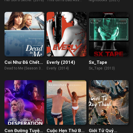
Đêm Nay
(2011)
Coi Như Đã Chết
Everly (2014)
Sx_Tape
(Phần 3)
Dead to Me (Season 3)
Everly (2014)
Sx_Tape (2013)
(2022)
Con Đường Tuyệt
Cuộc Hẹn Thứ Ba
Giới Tử Quỷ