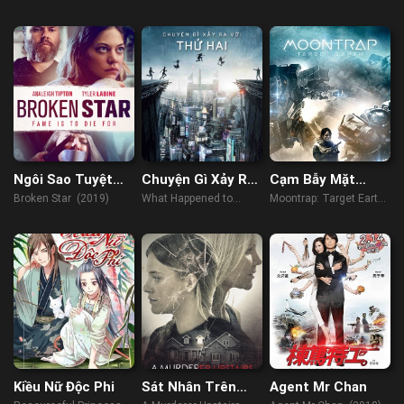
Khách Hàng
(2023)
Ngôi Sao Tuyệt
Chuyện Gì Xảy Ra
Cạm Bẫy Mặt
Vọng
Với Thứ Hai
Trăng- Mục Tiêu
Broken Star (2019)
What Happened to
Moontrap: Target Earth
Trái Đất
Monday (2017)
(2017)
Kiều Nữ Độc Phi
Sát Nhân Trên
Agent Mr Chan