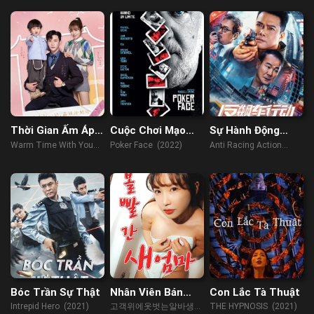
Thời Gian Ấm Áp
Cuộc Chơi Mạo
Sự Hành Động
Bên Em
Hiểm
Chống Đua Xe
Warm Time With You
Poker Face (2022)
Anti Racing Action
(2022)
(2021)
Bóc Trần Sự Thật
Nhân Viên Bán
Con Lắc Tà Thuật
Thời Gian Phục Vụ
Intrepid Hero (2021)
고객위에옷벗는알바생
THE HYPNOSIS (2021)