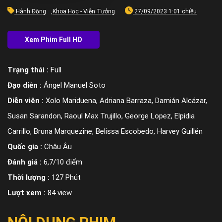
Hành Động
,
Khoa Học - Viễn Tưởng
27/09/2023 1:01 chiều
Trạng thái :
Full
Đạo diễn :
Ángel Manuel Soto
Diễn viên :
Xolo Mariduena, Adriana Barraza, Damián Alcázar,
Susan Sarandon, Raoul Max Trujillo, George Lopez, Elpidia
Carrillo, Bruna Marquezine, Belissa Escobedo, Harvey Guillén
Quốc gia :
Châu Âu
Đánh giá :
6,7/10 điểm
Thời lượng :
127 Phút
Lượt xem :
84 view