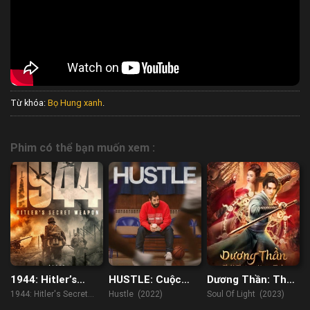
Từ khóa:
Bọ Hung xanh
.
Phim có thể bạn muốn xem :
1944: Hitler’s
HUSTLE: Cuộc
Dương Thần: Thái
Secret Weapon
đua NBA
Thượng Vong
1944: Hitler's Secret
Hustle (2022)
Soul Of Light (2023)
Tình
Weapon (2021)