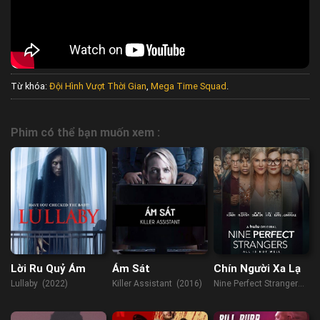
Từ khóa:
Đội Hình Vượt Thời Gian
,
Mega Time Squad
.
Phim có thể bạn muốn xem :
Lời Ru Quỷ Ám
Ám Sát
Chín Người Xa Lạ
Lullaby (2022)
Killer Assistant (2016)
Nine Perfect Strangers
(2021)