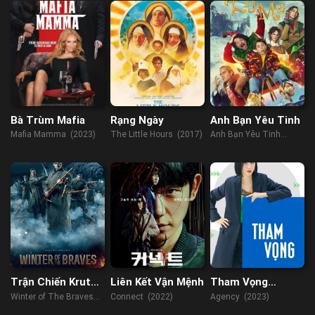
Bà Trùm Mafia
Rạng Ngày
Anh Bạn Yêu Tinh
Mafia Mamma (2023)
The Little Hours (2017)
Anh Bạn Yêu Tinh
(2023)
Trận Chiến Kruty
Liên Kết Vận Mệnh
Tham Vọng
1918
(2023)
Winter of The Braves
Connect (2022)
Agency (2023)
(2019)