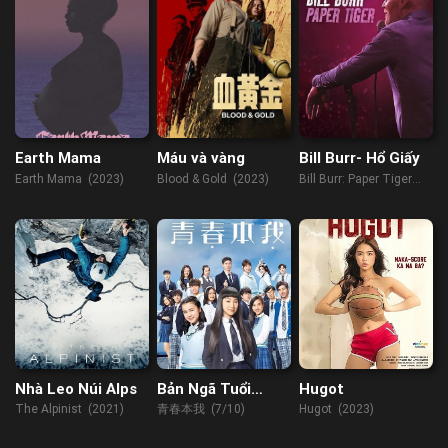
Earth Mama
Máu và vàng
Bill Burr- Hổ Giấy
Earth Mama (2023)
Blood & Gold (2023)
Bill Burr: Paper Tiger
(2019)
Nhà Leo Núi Alps
Bản Ngã Tuổi
Hugot
Thanh Xuân
The Alpinist (2021)
青春本我 (7/10)
Hugot (2023)