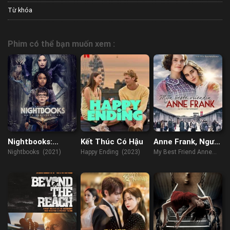
Từ khóa
Phim có thể bạn muốn xem :
Nightbooks:
Kết Thúc Có Hậu
Anne Frank, Người
Chuyện Kinh Dị
Bạn Yêu Quý Của
Nightbooks (2021)
Happy Ending (2023)
My Best Friend Anne
Đêm Nay
Tôi
Frank (2021)