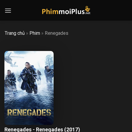
Skip
to
content
Trang chủ
»
Phim
»
Renegades
Renegades - Renegades (2017)