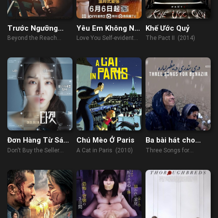
Trước Ngưỡng
Yêu Em Không Nói
Khế Ước Quỷ
Chịu Đựng
Cũng Hiểu
Beyond the Reach
Love You Self-evident
The Pact II (2014)
(2014)
(2023)
Đơn Hàng Từ Sát
Chú Mèo Ở Paris
Ba bài hát cho
Nhân
Benazir
Don't Buy the Seller
A Cat in Paris (2010)
Three Songs for
(2023)
Benazir (2022)