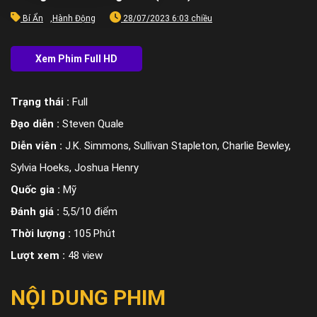
Bí Ẩn
,
Hành Động
28/07/2023 6:03 chiều
Trạng thái :
Full
Đạo diễn :
Steven Quale
Diễn viên :
J.K. Simmons, Sullivan Stapleton, Charlie Bewley,
Sylvia Hoeks, Joshua Henry
Quốc gia :
Mỹ
Đánh giá :
5,5/10 điểm
Thời lượng :
105 Phút
Lượt xem :
48 view
NỘI DUNG PHIM