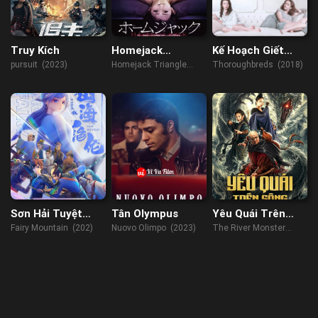
Truy Kích
Homejack
Kế Hoạch Giết
Triangle
Dượng
pursuit (2023)
Homejack Triangle
Thoroughbreds (2018)
(2018)
Sơn Hải Tuyệt
Tân Olympus
Yêu Quái Trên
Luân
Sông
Fairy Mountain (202)
Nuovo Olimpo (2023)
The River Monster
(2019)