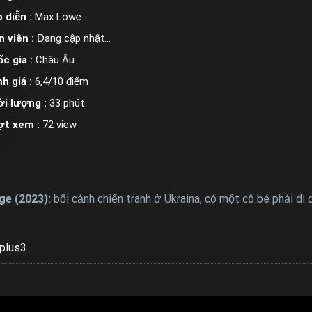
 diễn :
Max Lowe
n viên :
Đang cập nhật…
c gia :
Châu Âu
h giá :
6,4/10 điểm
i lượng :
33 phút
ợt xem :
72 view
ge (2023):
bối cảnh chiến tranh ở Ukraina, có một cô bé phải di 
plus3