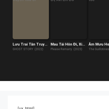
Lưu Trai Tân Truyện
Mau Tái Hôn Đi, Xin
Âm Mưu Ho
– Họa Bì
Em Đó
GHOST STORY (2022)
Please Remarry (2023)
The Guillotine