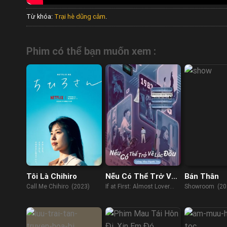
Từ khóa:
Trại hè dũng cảm
.
Phim có thể bạn muốn xem :
Tôi Là Chihiro
Nếu Có Thể Trở Về
Bán Thân
Lúc Đầu: Giống Như
Call Me Chihiro (2023)
If at First: Almost Lover
Showroom (20
Người Yêu
(2021)