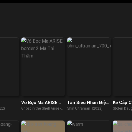
Vỏ Bọc Ma ARISE
Tân Siêu Nhân Điện
Kẻ Cắp C
border: 2 Ma Thì
Quang
22)
Ghost in the Shell Arise -
Shin Ultraman (2022)
Stolen Dau
Thầm
Border 2: Ghost Whispers
(2013)