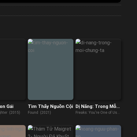
on Gái
Tìm Thấy Nguồn Cội
Dị Năng: Trong Mỗi
Chúng Ta
ghter (2015)
Found (2021)
Freaks: You're One of Us
(2020)