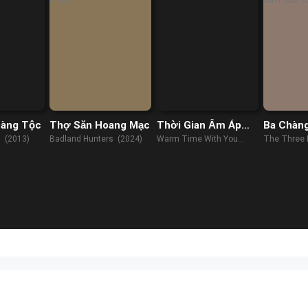
àng Tộc
Thợ Săn Hoang Mạc
Thời Gian Ấm Áp
Ba Chàn
Bên Em
Lâm: D’A
s (2013)
Badland Hunters (2024)
Warm Time With You
The Three 
(2022)
D'Artagnan