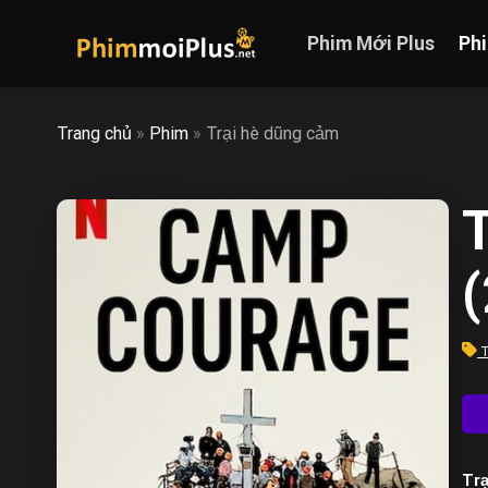
Skip
to
Phim Mới Plus
Ph
content
Trang chủ
»
Phim
»
Trại hè dũng cảm
T
Trạ