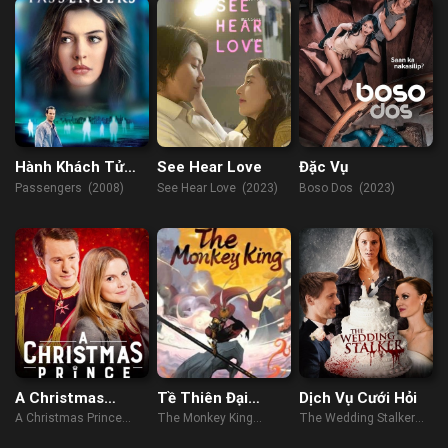
Hành Khách Tử
See Hear Love
Đặc Vụ
Thần
Passengers (2008)
See Hear Love (2023)
Boso Dos (2023)
A Christmas
Tề Thiên Đại
Dịch Vụ Cưới Hỏi
Prince
Thánh
A Christmas Prince
The Monkey King
The Wedding Stalker
(2017)
(2022)
(2017)