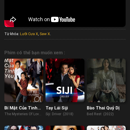
Từ khóa:
Lưỡi Cưa X
,
Saw X
.
Phim có thể bạn muốn xem :
Bí Mật Của Tình
Tay Lái Siji
Bào Thai Quỷ Dị
Yêu
The Mysteries Of Love
Siji: Driver (2018)
Bed Rest (2022)
(2010)