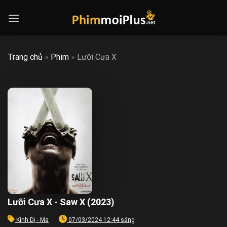
Skip
to
content
Trang chủ
»
Phim
»
Lưỡi Cưa X
Lưỡi Cưa X - Saw X (2023)
Kinh Dị - Ma
07/03/2024 12:44 sáng