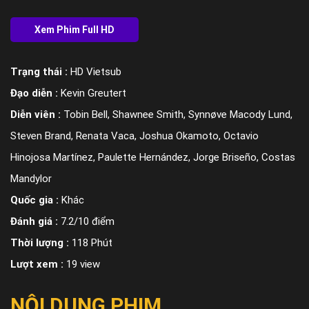
Trạng thái :
HD Vietsub
Đạo diễn :
Kevin Greutert
Diễn viên :
Tobin Bell, Shawnee Smith, Synnøve Macody Lund,
Steven Brand, Renata Vaca, Joshua Okamoto, Octavio
Hinojosa Martínez, Paulette Hernández, Jorge Briseño, Costas
Mandylor
Quốc gia :
Khác
Đánh giá :
7.2/10 điểm
Thời lượng :
118 Phút
Lượt xem :
19 view
NỘI DUNG PHIM