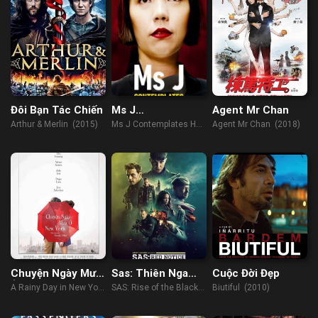
Đôi Bạn Tác Chiến
Ms J
Agent Mr Chan
Contemplates
Arthur & Merlin (2015)
Ms J Contemplates Her
Agent Mr Chan (2018)
Her Choice
Choice (2014)
Chuyện Ngày Mưa
Sas: Thiên Nga
Cuộc Đời Đẹp
Ở New York
Đen Trỗi Dậy
A Rainy Day in New York
SAS: Rise of the Black
Biutiful (2010)
(2019)
Swan (2021)