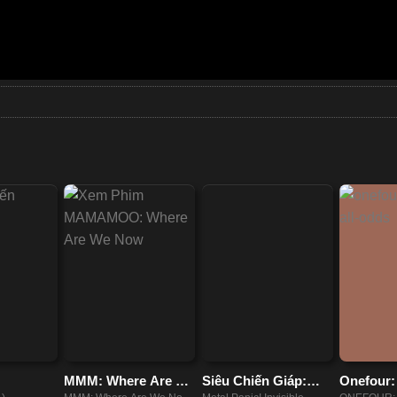
MMM: Where Are We
Siêu Chiến Giáp:
Onefour: