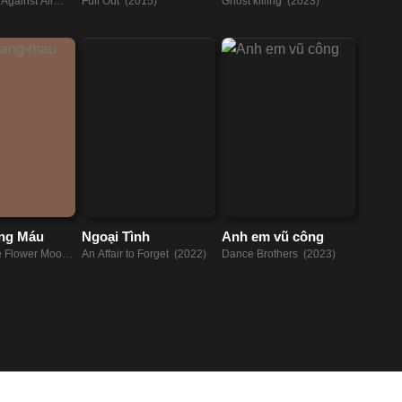
gainst All
Full Out (2015)
Ghost killing (2023)
)
ăng Máu
Ngoại Tình
Anh em vũ công
the Flower Moon
An Affair to Forget (2022)
Dance Brothers (2023)