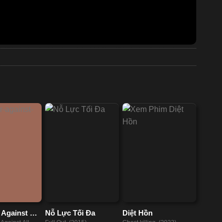
 Against All
Nỗ Lực Tối Đa
Diệt Hồn