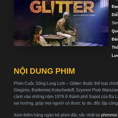
Đạo
Diễ
Sim
Quố
Đán
Thờ
Lư
NỘI DUNG PHIM
Phim Cuộc Sống Lung Linh – Glitter: thuộc thể loại chí
Giegżno, Bartłomiej Kotschedoff, Szymon Piotr Warszaw
cảnh vào những năm 1976 ở thành phố Sopot của Ba Lan,
sai hướng, giúp mọi người có được tự do, độc lập cũng 
Xem thêm hàng ngàn bộ phim đặc sắc nhất tại
phimmoi 