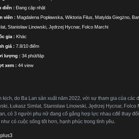
 diễn :
Đang cập nhật
n viên :
Magdalena Popławska, Wiktoria Filus, Matylda Giegżno, Ba
lat, Stanisław Linowski, Jędrzej Hycnar, Folco Marchi
c gia :
Khác
h giá :
7.8/10 điểm
i lượng :
34 phút/tập
ợt xem :
44 view
nh kịch, do Ba Lan sản xuất năm 2022, với sự tham gia của các
ski, Łukasz Simlat, Stanisław Linowski, Jędrzej Hycnar, Folco
 có 3 người phụ nữ đang cố gắng hợp lực nhau cđể thay đổi tư
như có cuộc sống tốt hơn, hạnh phúc trong tình yêu.
plus3