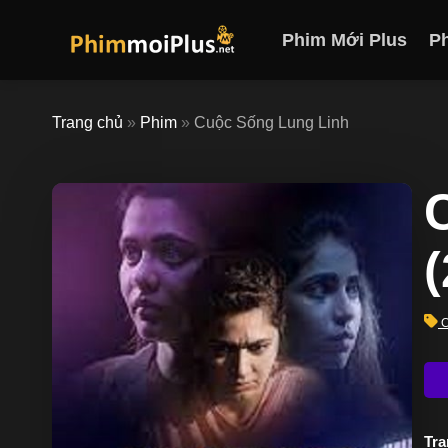
Skip
to
Phim Mới Plus
P
content
Trang chủ
»
Phim
»
Cuộc Sống Lung Linh
C
Trạ