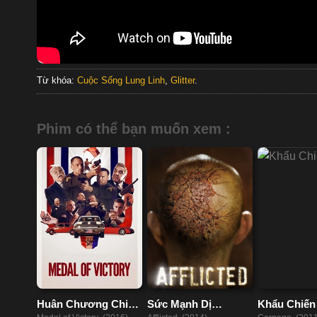
Từ khóa:
Cuộc Sống Lung Linh
,
Glitter
.
Phim có thể bạn muốn xem :
Huân Chương Chiến
Sức Mạnh Dị
Khẩu Chiến