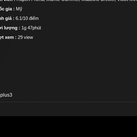
c gia :
Mỹ
h giá :
6.1/10 điểm
i lượng :
1g 47phút
ợt xem :
29 view
plus3