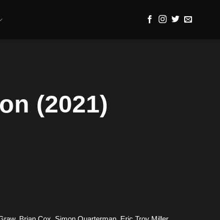
ion (2021)
raw, Brian Cox, Simon Quarterman, Eric Troy Miller