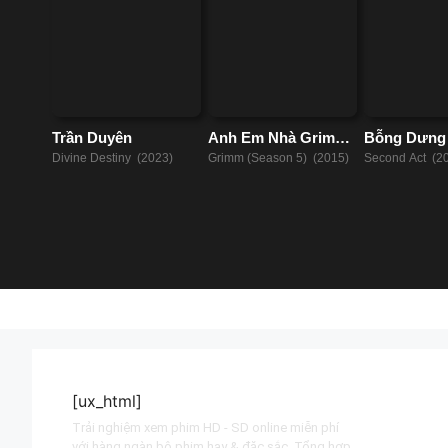
Trần Duyên
Anh Em Nhà Grimm
Bỗng Dưng
(Phần 5)
Divine Destiny (2023)
Grimm (Season 5) (2015)
Second Act (2