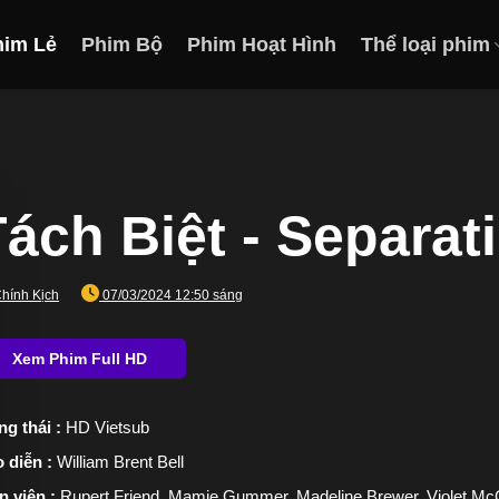
him Lẻ
Phim Bộ
Phim Hoạt Hình
Thể loại phim
ách Biệt - Separat
hính Kịch
07/03/2024 12:50 sáng
ng thái :
HD Vietsub
 diễn :
William Brent Bell
n viên :
Rupert Friend, Mamie Gummer, Madeline Brewer, Violet McG