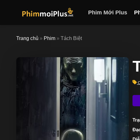
Skip
to
Phim Mới Plus
P
content
Trang chủ
»
Phim
»
Tách Biệt
T
C
Trạ
Đạo
Diễ