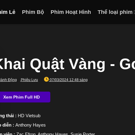
him Lẻ
Phim Bộ
Phim Hoạt Hình
Thể loại phim
Khai Quật Vàng - Go
ành Động
,
Phiêu Lưu
07/03/2024 12:48 sáng
ng thái :
HD Vietsub
 diễn :
Anthony Hayes
n viên :
Zac Efron, Anthony Hayes, Susie Porter