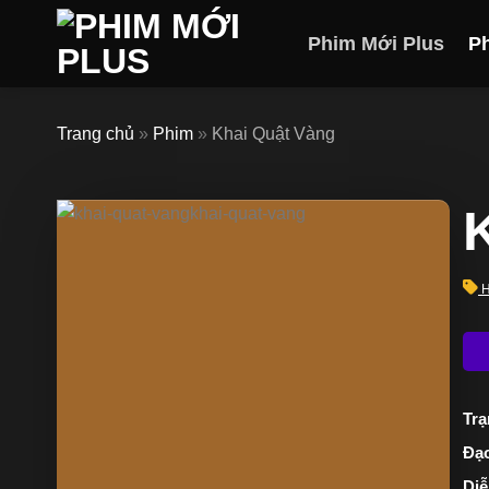
Skip
to
Phim Mới Plus
P
content
Trang chủ
»
Phim
»
Khai Quật Vàng
H
Trạ
Đạo
Diễ