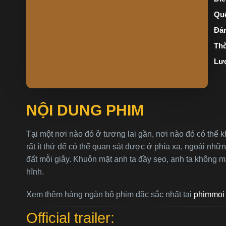
Quố
Đán
Thờ
Lư
NỘI DUNG PHIM
Tại một nơi nào đó ở tương lai gần, nơi nào đó có thể k
rất ít thứ để có thể quan sát được ở phía xa, ngoài nh
đất mỗi giây. Khuôn mặt anh ta đầy sẹo, anh ta không 
hĩnh.
Xem thêm hàng ngàn bộ phim đặc sắc nhất tại
phimmoi 
Official trailer: