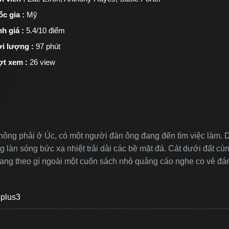
c gia :
Mỹ
h giá :
5.4/10 điểm
i lượng :
97 phút
ợt xem :
26 view
hông phải ở Úc, có một người đàn ông đang đến tìm việc làm. Dù
ững làn sóng bức xạ nhiệt trải dài các bề mặt đá. Cát dưới đất
mang theo gì ngoài một cuốn sách nhỏ quảng cáo nghe co vẻ đá
plus3