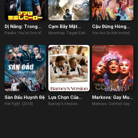
Dị Năng: Trong
Cạm Bẫy Mặt
Cậu Đừng Hòng
Mỗi Chúng Ta
Trăng- Mục Tiêu
Được Mời Đến Bat
Freaks: You're One of
Moontrap: Target Earth
You Are So Not Invited
Trái Đất
Mitzvah
Us (2020)
(2017)
to My Bat Mitzvah
(2023)
Sàn Đấu Huynh Đệ
Lựa Chọn Của
Markova: Gay Mua
Barney
Vui
Fist Fight (2018)
Barney's Version
Markova: Comfort Gay
(2010)
(2000)