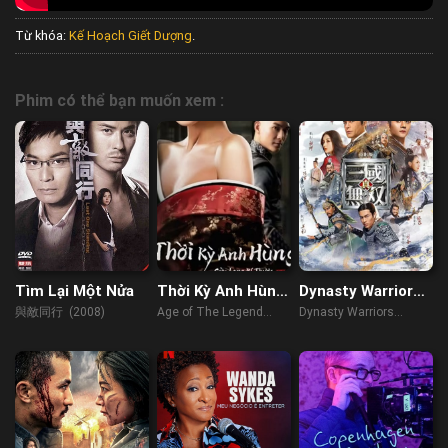
Từ khóa:
Kế Hoạch Giết Dượng
.
Phim có thể bạn muốn xem :
Tìm Lại Một Nửa
Thời Kỳ Anh Hùng
Dynasty Warriors:
Cửu Long Bí
Chiến Binh Tam
與敵同行 (2008)
Age of The Legend
Dynasty Warriors
Thược
Quốc
(2021)
(2021)