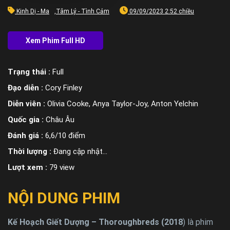
Kinh Dị - Ma
,
Tâm Lý - Tình Cảm
09/09/2023 2:52 chiều
Trạng thái :
Full
Đạo diễn :
Cory Finley
Diễn viên :
Olivia Cooke, Anya Taylor-Joy, Anton Yelchin
Quốc gia :
Châu Âu
Đánh giá :
6,6/10 điểm
Thời lượng :
Đang cập nhật…
Lượt xem :
79 view
NỘI DUNG PHIM
Kế Hoạch Giết Dượng – Thoroughbreds (2018
) là phim