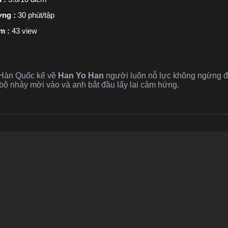
ợng :
30 phút/tập
m :
43 view
 Hàn Quốc kể về
Han Yo Han
người luôn nỗ lực không ngừng để 
 bộ nhảy mời vào và anh bắt đầu lấy lại cảm hứng.