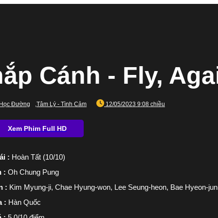
ắp Cánh - Fly, Aga
Học Đường
,
Tâm Lý - Tình Cảm
12/05/2023 9:08 chiều
ái :
Hoàn Tất (10/10)
n :
Oh Chung Pung
n :
Kim Myung-ji, Chae Hyung-won, Lee Seung-heon, Bae Hyeon-jun
a :
Hàn Quốc
á :
5.0/10 điểm