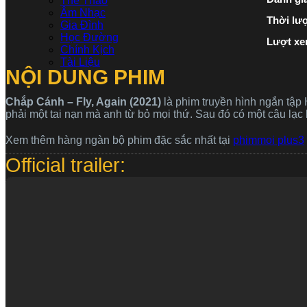
Thể Thao
Âm Nhạc
Thời lư
Gia Đình
Học Đường
Lượt xe
Chính Kịch
Tài Liệu
NỘI DUNG PHIM
Chắp Cánh – Fly, Again (2021)
là phim truyền hình ngắn tập
phải một tai nạn mà anh từ bỏ mọi thứ. Sau đó có một câu lạc
Xem thêm hàng ngàn bộ phim đặc sắc nhất tại
phimmoi plus3
Official trailer: