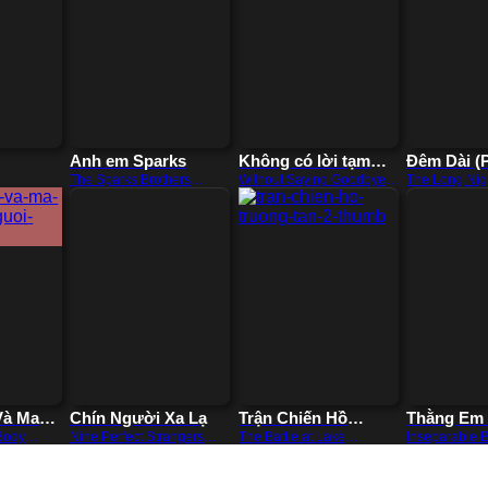
Anh em Sparks
Không có lời tạm
Đêm Dài (
biệt
Tà Ma)
The Sparks Brothers
Without Saying Goodbye
The Long Nig
(2021)
(2022)
Coven) (202
Và Ma
Chín Người Xa Lạ
Trận Chiến Hồ
Thằng Em
Người
Trường Tân
Body
Nine Perfect Strangers
The Battle at Lake
Inseparable 
(2021)
Changjin (2021)