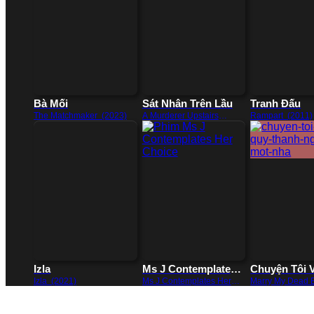
Bà Mối
Sát Nhân Trên Lầu
Tranh Đấu
The Matchmaker (2023)
A Murderer Upstairs
Rampart (2011)
(2017)
Izla
Ms J Contemplates
Chuyện Tôi 
Her Choice
Quỷ Thành 
Izla (2021)
Ms J Contemplates Her
Marry My Dead 
Choice (2014)
(2023)
Một Nhà