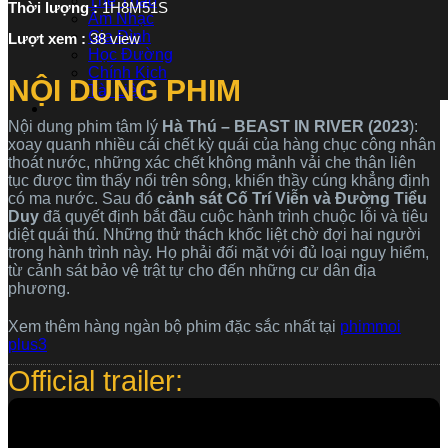
Thể Thao
Thời lượng :
1H8M51S
Âm Nhạc
Gia Đình
Lượt xem :
38 view
Học Đường
Chính Kịch
NỘI DUNG PHIM
Tài Liệu
Nội dung phim tâm lý
Hà Thú – BEAST IN RIVER (2023
):
xoay quanh nhiều cái chết kỳ quái của hàng chục công nhân
thoát nước, những xác chết không mảnh vải che thân liên
tục được tìm thấy nổi trên sông, khiến thầy cúng khẳng định
có ma nước. Sau đó
cảnh sát Cố Trí Viễn và Đường Tiểu
Duy
đã quyết định bắt đầu cuộc hành trình chuộc lỗi và tiêu
diệt quái thú. Những thử thách khốc liệt chờ đợi hai người
trong hành trình này. Họ phải đối mặt với đủ loại nguy hiểm,
từ cảnh sát bảo vệ trật tự cho đến những cư dân địa
phương.
Xem thêm hàng ngàn bộ phim đặc sắc nhất tại
phimmoi
plus3
Official trailer: