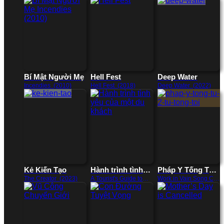
Bí Mật Người Mẹ
Hell Fest
Deep Water
Incendies (2010)
Hell Fest (2018)
Deep Water (2022)
Kẻ Kiến Tạo
Hành trình tình
Pháp Y Tống Từ
yêu của một du
2: Tứ Tông Tội
The Creator (2023)
A Tourist's Guide to
Work in Vain Song Ci
Love (2023)
(2021)
khách