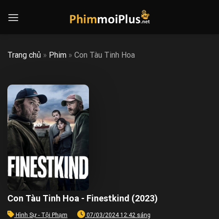
Skip
to
content
Trang chủ
»
Phim
»
Con Tàu Tinh Hoa
Con Tàu Tinh Hoa - Finestkind (2023)
Hình Sự - Tội Phạm
07/03/2024 12:42 sáng