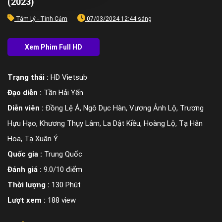
(2023)
Tâm Lý - Tình Cảm
07/03/2024 12:44 sáng
Trạng thái :
HD Vietsub
Đạo diễn :
Tần Hải Yến
Diễn viên :
Đồng Lệ Á, Ngô Dục Hàn, Vương Ảnh Lộ, Trương
Hựu Hạo, Khương Thụy Lâm, La Dật Kiều, Hoàng Lộ, Tạ Hân
Hoa, Tạ Xuân Ý
Quốc gia :
Trung Quốc
Đánh giá :
9.0/10 điểm
Thời lượng :
130 Phút
Lượt xem :
188 view