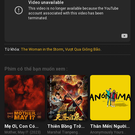
Từ khóa:
The Woman in the Storm
,
Vượt Qua Giông Bão
.
Phim có thể bạn muốn xem :
Mẹ Ơi, Con Có
Thiên Bồng Trở
Thân Mến| Người
Được Không ?
Lại
Nặc Danh
Mother, May I? (2023)
Marshal Tianpeng
Anonymously Yours