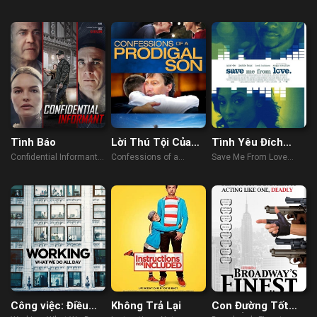
Returns (2022)
(2021)
Tình Báo
Lời Thú Tội Của
Tình Yêu Đích
Đứa Con Hoang
Thực
Confidential Informant
Confessions of a
Save Me From Love
(2023)
Prodigal Son (2015)
(2018)
Công việc: Điều
Không Trả Lại
Con Đường Tốt