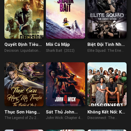
Quyết Định Tiêu
Mồi Cá Mập
Biệt Đội Tinh Nhuệ
Diệt
2: Kẻ Thù Bên
Decision: Liquidation
Shark Bait (2022)
Elite Squad: The Enemy
Trong
(2018)
Within (2010)
Thục Sơn Hàng
Sát Thủ John
Không Kết Nối: Kế
Ma Truyện 2
Wick: Phần 4
Hoạch Lễ Cưới
The Legend of Zu 2
John Wick: Chapter 4
Disconnect: The
(2019)
(2023)
Wedding Planner
(2023)