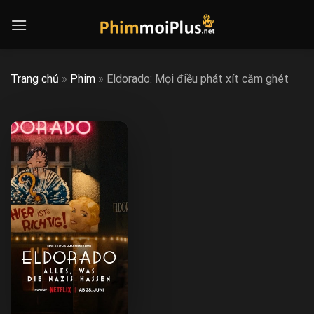
Skip
to
content
Trang chủ
»
Phim
»
Eldorado: Mọi điều phát xít căm ghét