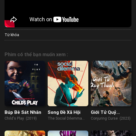
Từ khóa
Phim có thể bạn muốn xem :
Búp Bê Sát Nhân
Song Đề Xã Hội
Giới Tử Quỷ
Thành
Child's Play (2019)
The Social Dilemma
Conjuring Curse (2023)
(2020)