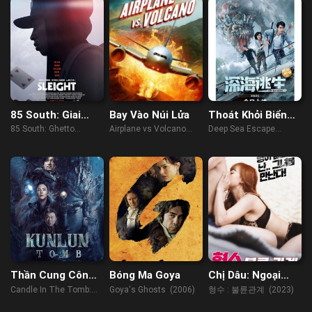
85 South: Giai
Bay Vào Núi Lửa
Thoát Khỏi Biển
thoại đường phố
Sâu
85 South: Ghetto
Airplane vs Volcano
Deep Sea Escape
Legends (2023)
(2014)
(2022)
Thần Cung Côn
Bóng Ma Goya
Chị Dâu: Ngoại
Luân
Tình
Candle In The Tomb:
Goya's Ghosts (2006)
형수 : 불륜관계 (2023)
Kunlun Tomb (2022)