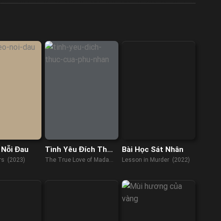
 Nỗi Đau
Tình Yêu Đích Thực
Bài Học Sát Nhân
Của Phu Nhân
rs (2023)
The True Love of Madam
Lesson in Murder (2022)
(2023)