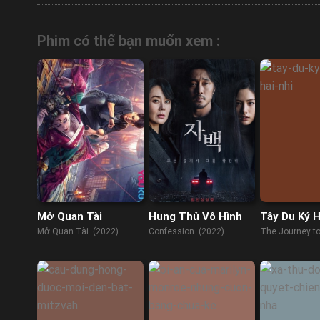
Phim có thể bạn muốn xem :
Mở Quan Tài
Hung Thủ Vô Hình
Tây Du Ký 
Nhi
Mở Quan Tài (2022)
Confession (2022)
The Journey t
Demon's Child