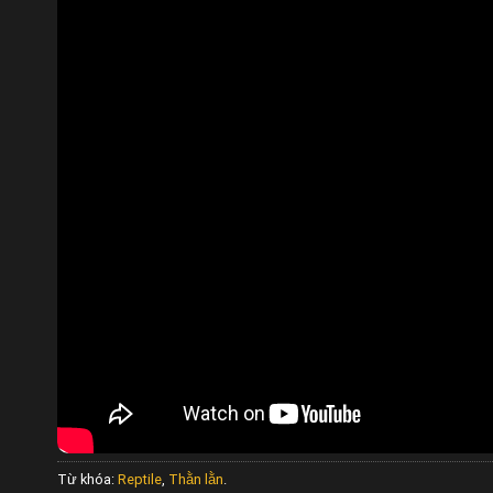
Từ khóa:
Reptile
,
Thằn lằn
.