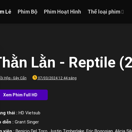
im Lẻ
Phim Bộ
Phim Hoạt Hình
Thể loại phim
hằn Lằn - Reptile (
ồi Hộp - Gây Cấn
07/03/2024 12:44 sáng
ng thái :
HD Vietsub
 diễn :
Grant Singer
n viên :
Benicio Del Toro, Justin Timberlake, Eric Bogosian, Alicia S