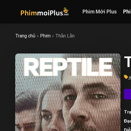
Skip
to
Phim Mới Plus
Ph
content
Trang chủ
»
Phim
»
Thằn Lằn
T
H
Trạ
Đạo
Diễ