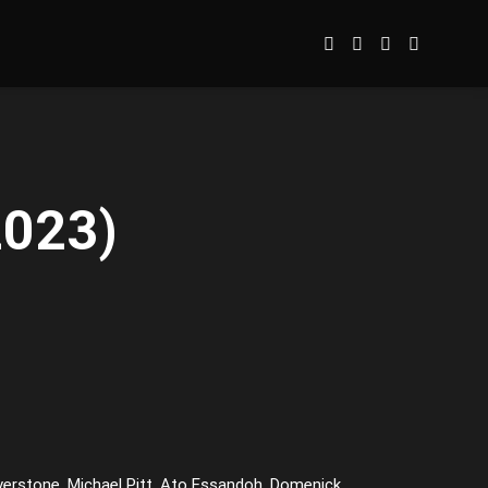
2023)
ilverstone, Michael Pitt, Ato Essandoh, Domenick