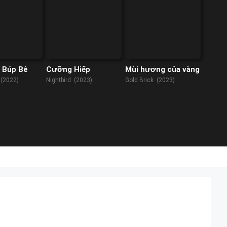
 Búp Bê
Cưỡng Hiếp
Mùi hương của vàng
 (2022)
Nightbird (2023)
Gold Brick (2023)