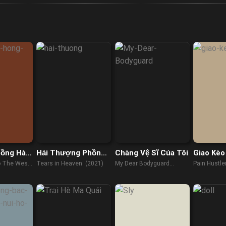
Hồng Hài
Hải Thượng Phồn
Chàng Vệ Sĩ Của Tôi
Giao Kèo
Hoa
o The West:
Tears in Heaven (2021)
My Dear Bodyguard
Pain Hustle
 (2021)
(2022)