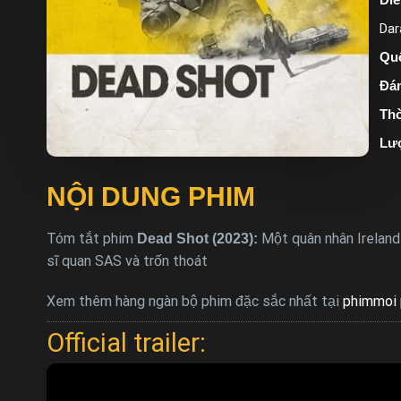
Dar
Quố
Đán
Thờ
Lư
NỘI DUNG PHIM
Tóm tắt phim
Một quân nhân Ireland 
Dead Shot (2023):
sĩ quan SAS và trốn thoát
Xem thêm hàng ngàn bộ phim đặc sắc nhất tại
phimmoi 
Official trailer: