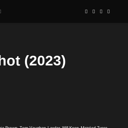
hot (2023)
hia Brown, Tom Vaughan-Lawlor, Will Keen, Mairéad Tyers,