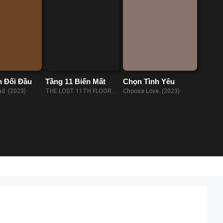
h Đối Đầu
Tầng 11 Biến Mất
Chọn Tình Yêu
ad (2023)
THE LOST 11TH FLOOR
Choose Love (2023)
(2023)