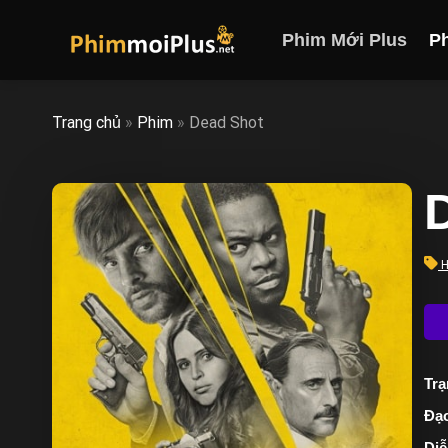
Skip
to
Phim Mới Plus
P
content
Trang chủ
»
Phim
»
Dead Shot
H
Trạ
Đạo
Diễ