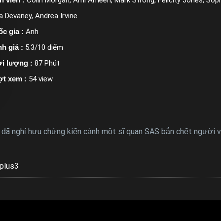
a Devaney, Andrea Irvine
c gia :
Anh
h giá :
5.3/10 điểm
i lượng :
87 Phút
ợt xem :
54 view
đã nghỉ hưu chứng kiến ​​cảnh một sĩ quan SAS bắn chết người v
plus3