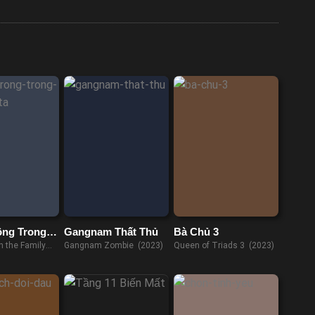
ồng Trong
Gangnam Thất Thủ
Bà Chủ 3
 Ta
n the Family
Gangnam Zombie (2023)
Queen of Triads 3 (2023)