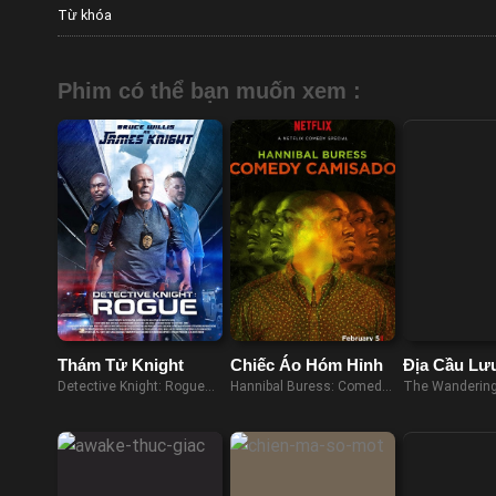
Từ khóa
Phim có thể bạn muốn xem :
Thám Tử Knight
Chiếc Áo Hóm Hỉnh
Địa Cầu Lư
Detective Knight: Rogue
Hannibal Buress: Comedy
The Wandering
(2022)
Camisado (2016)
(2019)