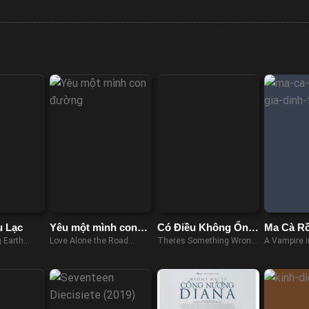
u Lạc
Yêu một mình con
Có Điều Không Ổn
Ma Cà R
đường
Với Bọn Trẻ
Gia Đình
 Earth
Love Alone the Road
Theres Something Wrong
A Vampire i
(2017)
with the Children (2023)
(2023)