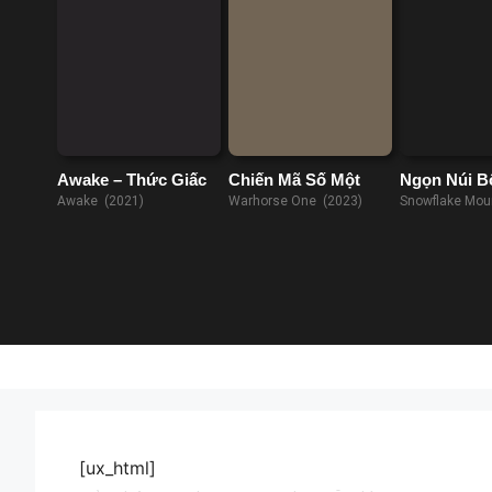
Awake – Thức Giấc
Chiến Mã Số Một
Ngọn Núi B
Tuyết: Thử
Awake (2021)
Warhorse One (2023)
Snowflake Mou
Trưởng Th
(2022)