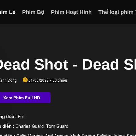
him Lẻ
Phim Bộ
Phim Hoạt Hình
Thể loại phim
Dead Shot - Dead S
ành Động
01/06/2023 7:50 chiều
ng thái :
Full
 diễn :
Charles Guard, Tom Guard
n viên :
Colin Morgan, Aml Ameen, Mark Strong, Felicity Jones, Sop