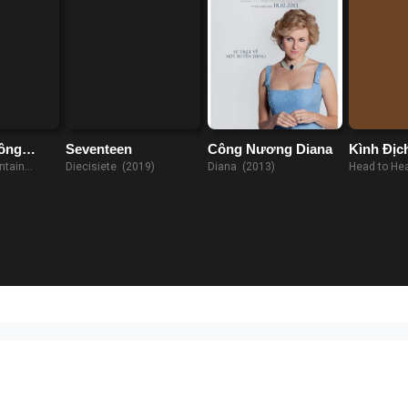
ông
Seventeen
Công Nương Diana
Kình Địc
 Thách
ntain
Diecisiete (2019)
Diana (2013)
Head to He
ành