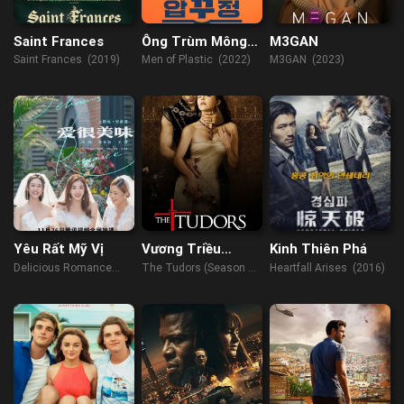
Saint Frances
Ông Trùm Mông
M3GAN
Má
Saint Frances (2019)
Men of Plastic (2022)
M3GAN (2023)
Yêu Rất Mỹ Vị
Vương Triều
Kinh Thiên Phá
Tudors (Phần 2)
Delicious Romance
The Tudors (Season 2)
Heartfall Arises (2016)
(2023)
(2008)