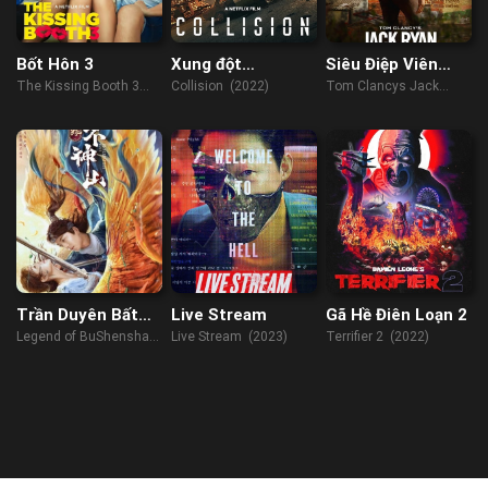
Bốt Hôn 3
Xung đột
Siêu Điệp Viên
Johannesburg
(Phần 2)
The Kissing Booth 3
Collision (2022)
Tom Clancys Jack
(2021)
Ryan (Season 2) (2022)
Trần Duyên Bất
Live Stream
Gã Hề Điên Loạn 2
Thần Sơn
Legend of BuShenshan
Live Stream (2023)
Terrifier 2 (2022)
(2022)