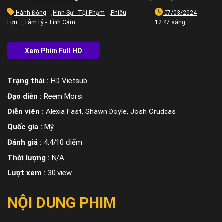
Hành Động
,
Hình Sự - Tội Phạm
,
Phiêu
07/03/2024
Lưu
,
Tâm Lý - Tình Cảm
12:47 sáng
Trạng thái :
HD Vietsub
Đạo diễn :
Reem Morsi
Diễn viên :
Alexia Fast, Shawn Doyle, Josh Cruddas
Quốc gia :
Mỹ
Đánh giá :
4.4/10 điểm
Thời lượng :
N/A
Lượt xem :
30 view
NỘI DUNG PHIM