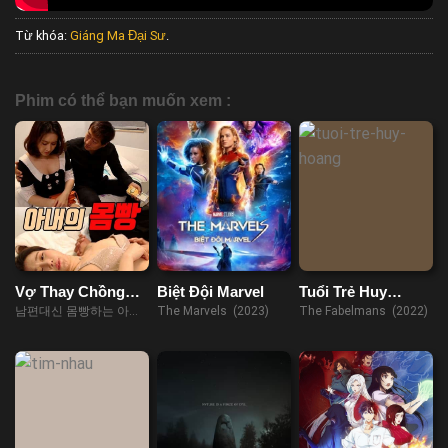
Từ khóa:
Giáng Ma Đại Sư
.
Phim có thể bạn muốn xem :
Vợ Thay Chồng
Biệt Đội Marvel
Tuổi Trẻ Huy
Trả Nợ
Hoàng
남편대신 몸빵하는 아내
The Marvels (2023)
The Fabelmans (2022)
(2023)