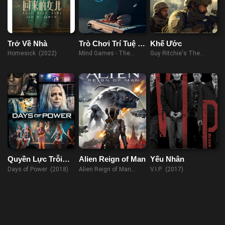
Trở Về Nhà
Trò Chơi Trí Tuệ –
Khế Ước
Thử Nghiệm
Homesick (2022)
Mind Games - The
Guy Ritchie's The
Experiment (2023)
Covenant (2023)
Quyền Lực Trỗi
Alien Reign of Man
Yếu Nhân
Dậy
Days of Power (2018)
Alien Reign of Man
V.I.P. (2017)
(2017)