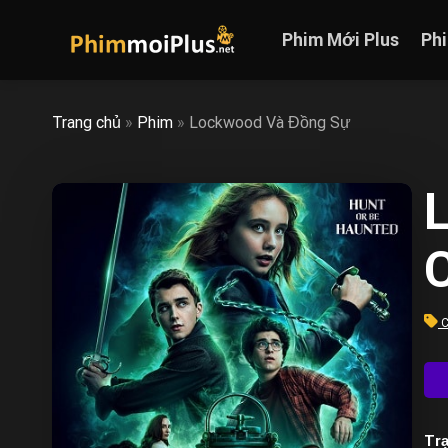
Skip
to
Phim Mới Plus
Ph
content
Trang chủ
»
Phim
»
Lockwood Và Đồng Sự
C
C
Trạ