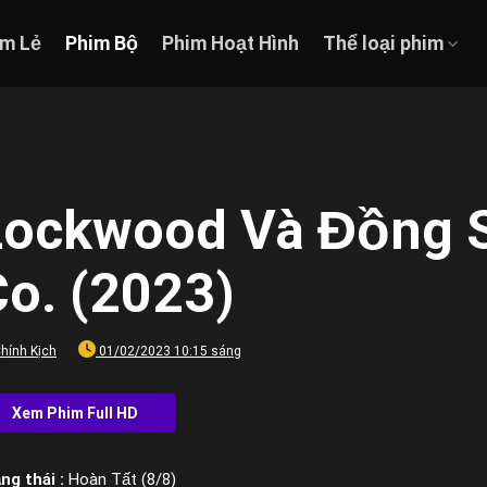
im Lẻ
Phim Bộ
Phim Hoạt Hình
Thể loại phim
Lockwood Và Đồng 
o. (2023)
hính Kịch
01/02/2023 10:15 sáng
ng thái :
Hoàn Tất (8/8)