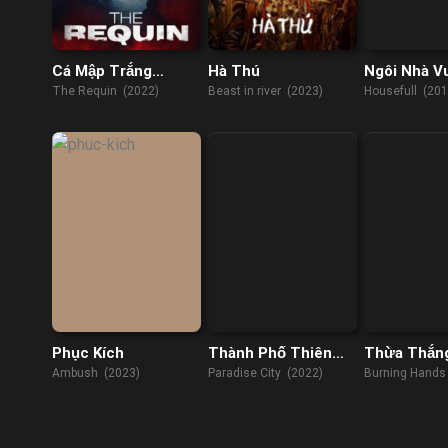
Cá Mập Trắng
Hà Thú
Ngôi Nhà Vu
Khổng Lồ
The Requin (2022)
Beast in river (2023)
Housefull (201
Phục Kích
Thành Phố Thiên
Thừa Thắn
Đường
Kích
Ambush (2023)
Paradise City (2022)
Burning Hands