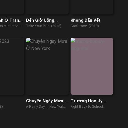
nh Ở Trang
Đến Giờ Uống
Không Dấu Vết
 Gửi
Thuốc
on Mistletoe
Take Your Pills (2018)
Backtrace (2018)
)
Chuyện Ngày Mưa Ở
Trường Học Uy
New York
Long Mới
3)
A Rainy Day in New York
Fight Back to School
(2019)
(2021)