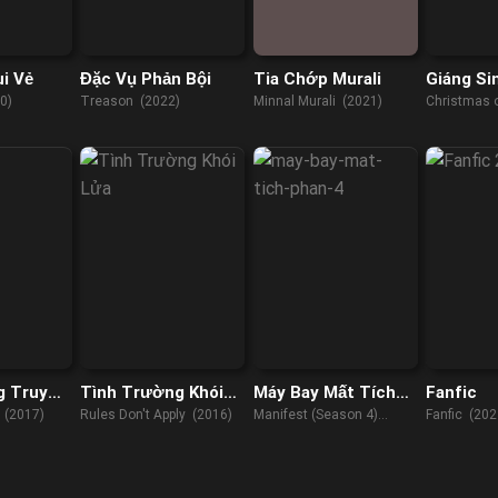
i Vẻ
Đặc Vụ Phản Bội
Tia Chớp Murali
Giáng Si
Trại Tầm
0)
Treason (2022)
Minnal Murali (2021)
Christmas 
Farm (2022
g Truy
Tình Trường Khói
Máy Bay Mất Tích
Fanfic
Lửa
(Phần 4)
 (2017)
Rules Don't Apply (2016)
Manifest (Season 4)
Fanfic (202
(2018)