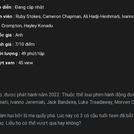
 diễn :
Đang cập nhật
n viên :
Ruby Stokes, Cameron Chapman, Ali Hadji-Heshmati, Ivanno 
 Crompton, Hayley Konadu
c gia :
Anh
h giá :
7/10 điểm
i lượng :
49 phút/tập
ợt xem :
45 view
 được phát hành năm 2022. Thuộc thể loại phim hành động được
ati, Ivanno Jeremiah, Jack Bandeira, Luke Treadaway, Morven C
âm hại bởi lũ ma quấy phá. Lúc này có 3 cô cậu tuổi teen đã bắt 
ọ. Liệu họ có thể vượt qua hay không?