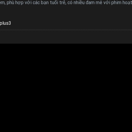
, phù hợp với các bạn tuổi trẻ, có nhiều đam mê với phim hoạt
plus3