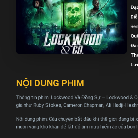
Đạo
Diễ
Ben
Quố
Đán
Thờ
Lư
NỘI DUNG PHIM
Thông tin phim: Lockwood Và Đồng Sự – Lockwood & Co.
gia như Ruby Stokes, Cameron Chapman, Ali Hadji-Heshm
Nội dung phim: Câu chuyện bắt đầu khi thế giới đang bị x
muôn vàng khó khăn để lật đổ âm mưu hiểm ác của bọn h