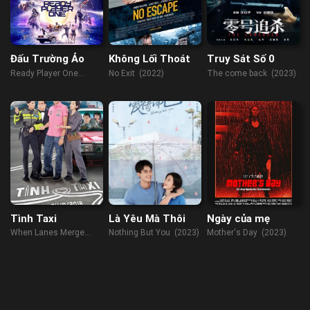
Đấu Trường Ảo
Không Lối Thoát
Truy Sát Số 0
Ready Player One
No Exit (2022)
The come back (2023)
(2018)
Tình Taxi
Là Yêu Mà Thôi
Ngày của mẹ
When Lanes Merge
Nothing But You (2023)
Mother's Day (2023)
(2010)