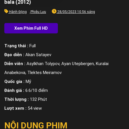
bala (2012)
Hành Động
,
Phiêu Lưu
28/05/2023 10:56 sáng
Trạng thái :
Full
Đạo diễn :
Akan Satayev
Diễn viên :
Asylkhan Tolypov, Ayan Utepbergen, Kuralai
Anabekova, Tlektes Meiramov
Quốc gia :
Mỹ
Đánh giá :
6.6/10 điểm
Thời lượng :
132 Phút
Lượt xem :
54 view
NỘI DUNG PHIM