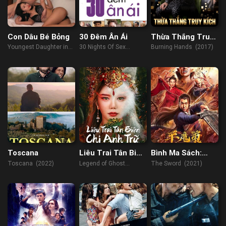
Con Dâu Bé Bỏng
30 Đêm Ân Ái
Thừa Thắng Truy
Kích
Youngest Daughter in
30 Nights Of Sex
Burning Hands (2017)
law (2022)
(2018)
Toscana
Liêu Trai Tân Biên
Bình Ma Sách:
Chi Anh Trữ
Hồng Nhan
Toscana (2022)
Legend of Ghost
The Sword (2021)
Trường Tình Kiếm
YingNing (2023)