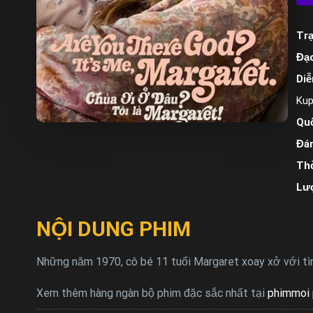
Trạ
Đạo
Diễ
Kup
Quố
Đán
Thờ
Lư
NỘI DUNG PHIM
Những năm 1970, cô bé 11 tuổi Margaret xoay xở với tình
Xem thêm hàng ngàn bộ phim đặc sắc nhất tại
phimmoi 