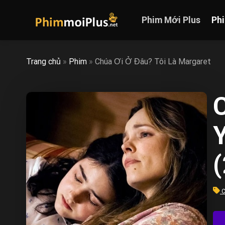
Skip
to
Phim Mới Plus
Ph
content
Trang chủ
»
Phim
»
Chúa Ơi Ở Đâu? Tôi Là Margaret
C
Y
C