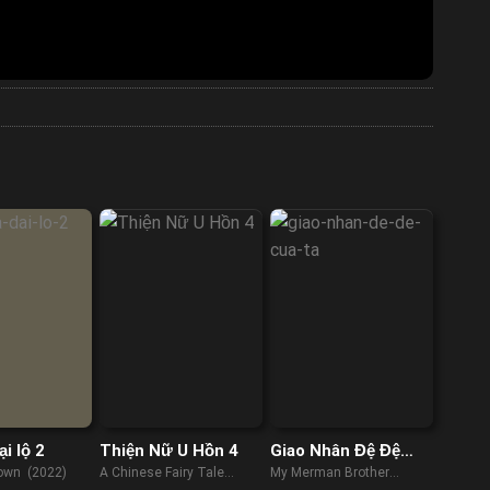
ại lộ 2
Thiện Nữ U Hồn 4
Giao Nhân Đệ Đệ
Của Ta
own (2022)
A Chinese Fairy Tale
My Merman Brother