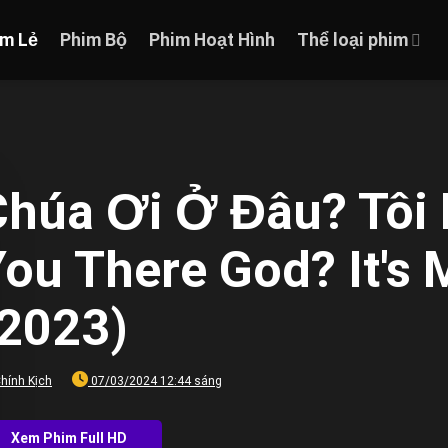
im Lẻ
Phim Bộ
Phim Hoạt Hình
Thể loại phim
húa Ơi Ở Đâu? Tôi 
ou There God? It's 
(2023)
hính Kịch
07/03/2024 12:44 sáng