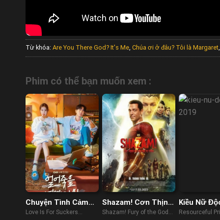
Từ khóa:
Are You There God? It's Me
,
Chúa ơi ở đâu? Tôi là Margaret
Phim có thể bạn muốn xem :
Chuyện Tình Cảm
Shazam! Cơn Thịnh
Kiều Nữ Độ
Lạnh
Nộ Của Các Vị Thần
Love Is For Suckers
Shazam! Fury of the Gods
Resourceful Pr