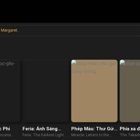
,
Margaret
.
c Phi
Feria: Ánh Sáng
Phép Màu: Thư Gửi
Phía xa đ
Tăm Tối Nhất
Tổng Thống
incess
Feria: The Darkest Light
Miracle: Letters to the
The Taked