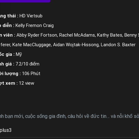
ng thái :
HD Vietsub
 diễn :
Kelly Fremon Craig
n viên :
Abby Ryder Fortson, Rachel McAdams, Kathy Bates, Benny Saf
ferer, Kate MacCluggage, Aidan Wojtak-Hissong, Landon S. Baxter
c gia :
Mỹ
h giá :
7.2/10 điểm
i lượng :
106 Phút
ợt xem :
12 view
 bạn mới, cuộc sống gia đình, câu hỏi về đức tin… và nỗi khổ sở 
plus3