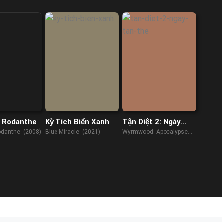
(2011)
(2023)
n Rodanthe
Kỳ Tích Biển Xanh
Tận Diệt 2: Ngày
Tận Thế
Rodanthe (2008)
Blue Miracle (2021)
Wyrmwood: Apocalypse
(2022)