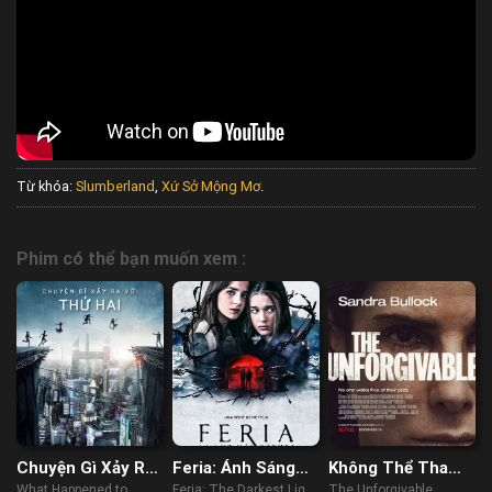
Từ khóa:
Slumberland
,
Xứ Sở Mộng Mơ
.
Phim có thể bạn muốn xem :
Chuyện Gì Xảy Ra
Feria: Ánh Sáng
Không Thể Tha
Với Thứ Hai
Tăm Tối Nhất
Thứ
What Happened to
Feria: The Darkest Light
The Unforgivable