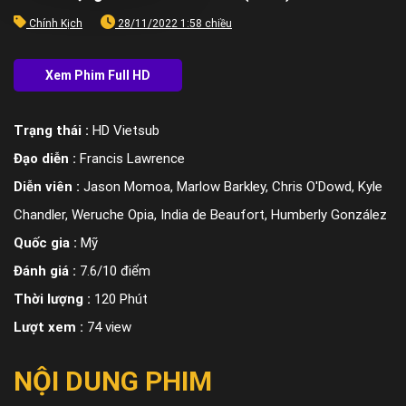
Chính Kịch
28/11/2022 1:58 chiều
Trạng thái :
HD Vietsub
Đạo diễn :
Francis Lawrence
Diễn viên :
Jason Momoa, Marlow Barkley, Chris O'Dowd, Kyle
Chandler, Weruche Opia, India de Beaufort, Humberly González
Quốc gia :
Mỹ
Đánh giá :
7.6/10 điểm
Thời lượng :
120 Phút
Lượt xem :
74 view
NỘI DUNG PHIM