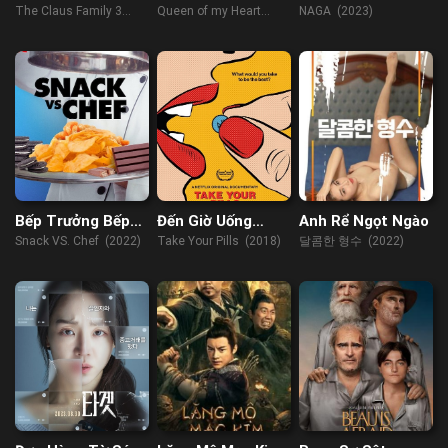
Claus 3
Phi
The Claus Family 3
Queen of my Heart
NAGA (2023)
(2023)
(2021)
Bếp Trưởng Bếp
Đến Giờ Uống
Anh Rể Ngọt Ngào
Ăn Vặt
Thuốc
Snack VS. Chef (2022)
Take Your Pills (2018)
달콤한 형수 (2022)