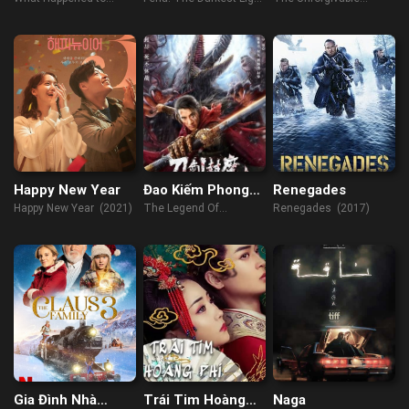
Monday (2017)
(2022)
(2021)
Happy New Year
Đao Kiếm Phong
Renegades
Ma
Happy New Year (2021)
The Legend Of
Renegades (2017)
Enveloped Demons
(2022)
Gia Đình Nhà
Trái Tim Hoàng
Naga