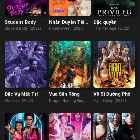
Student Body
Nhân Duyên Tiền
Đặc quyền
Đình
Student Body (2022)
Honeysweet (2023)
The Privilege (2022)
Đặc Vụ Mất Trí
Vua Săn Rồng
Võ Sĩ Đường Phố
Blackout (2022)
Dragon Hanting King
Fight Falley (2016)
(2024)