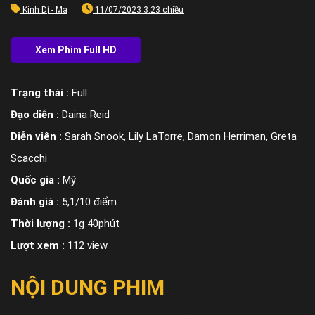
Kinh Dị - Ma
11/07/2023 3:23 chiều
Trạng thái :
Full
Đạo diễn :
Daina Reid
Diễn viên :
Sarah Snook, Lily LaTorre, Damon Herriman, Greta
Scacchi
Quốc gia :
Mỹ
Đánh giá :
5,1/10 điểm
Thời lượng :
1g 40phút
Lượt xem :
112 view
NỘI DUNG PHIM