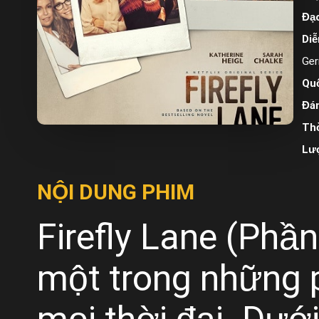
Đạo
Diễ
Ger
Quố
Đán
Thờ
Lư
NỘI DUNG PHIM
Firefly Lane (Phần
một trong những p