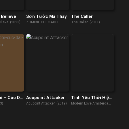
Believe
Sơn Tước Ma Thây
The Caller
lieve (2023)
ZOMIBIE CHICKADEE
The Caller (2011)
(2022)
i – Cúc Dại
Acupoint Attacker
Tình Yêu Thời Hiện
êm
Đại Amsterdam
3)
Acupoint Attacker (2019)
Modern Love Amsterdam
(2022)