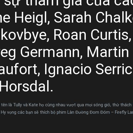
 sự tham gia của các
ne Heigl, Sarah Chal
Skovbye, Roan Curtis
reg Germann, Martin
aufort, Ignacio Serric
 Horsdal.
 tên là Tully và Kate họ cùng nhau vượt qua mọi sóng gió, thử thách
. Hy vọng các bạn sẽ thích bộ phim Làn Đường Đom Đóm – Firefly La