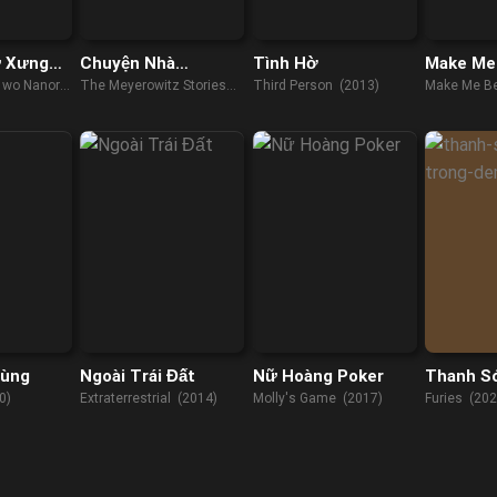
ự Xưng
Chuyện Nhà
Tình Hờ
Make Me 
ền Giả
Meyerowitz
i wo Nanoru
The Meyerowitz Stories
Third Person (2013)
Make Me Be
fessed
(New and Selected)
f the Wise
(2017)
Cùng
Ngoài Trái Đất
Nữ Hoàng Poker
Thanh Só
Trong Đ
0)
Extraterrestrial (2014)
Molly's Game (2017)
Furies (202