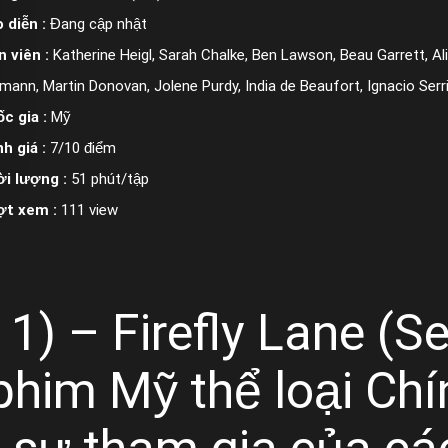
 diễn :
Đang cập nhật
n viên :
Katherine Heigl, Sarah Chalke, Ben Lawson, Beau Garrett, Al
mann, Martin Donovan, Jolene Purdy, India de Beaufort, Ignacio Serri
c gia :
Mỹ
h giá :
7/10 điểm
i lượng :
51 phút/tập
ợt xem :
111 view
 1) – Firefly Lane (S
him Mỹ thể loại Chí