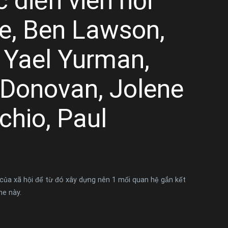
 diễn viên nổi
ke, Ben Lawson,
, Yael Yurman,
 Donovan, Jolene
chio, Paul
 của xã hội để từ đó xây dựng nên 1 mối quan hệ gắn kết
ne này.