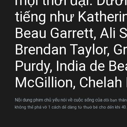
mọi thời đại. Dưới
tiếng như Katheri
Beau Garrett, Ali 
Brendan Taylor, G
Purdy, India de Be
McGillion, Chelah
Nội dung phim chủ yếu nói về cuộc sống của
đôi bạn thân
không thể phá vỡ 1 cách dể dàng từ thưở bé cho đến khi 40