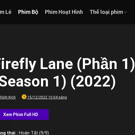
im Lẻ
Phim Bộ
Phim Hoạt Hình
Thể loại phim
irefly Lane (Phần 1)
(Season 1) (2022)
hính Kịch
15/12/2022 10:04 sáng
ng thái :
Hoàn Tất (9/9)