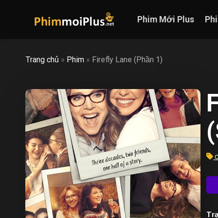
Skip
to
Phim Mới Plus
Ph
content
Trang chủ
»
Phim
»
Firefly Lane (Phần 1)
F
C
Trạ