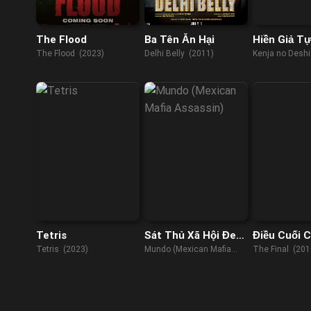
The Flood
Ba Tên Ăn Hại
Hiền Giả T
Là Đồ Đệ Hi
The Flood (2023)
Delhi Belly (2011)
Kenja no Desh
Tại Dị Giới
Kenja, She Pro
Herself Pupil o
Man (2022)
Tetris
Sát Thủ Xã Hội Đen
Điều Cuối 
Mexico
Tetris (2023)
Mundo (Mexican Mafia
The Final (201
Assassin) (2018)