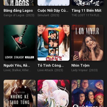
Băng đảng Lagos
Cuộc Nổi Dậy Của
Tầng 11 Biến Mất
AI
Gangs of Lagos (2023)
Simulant (2023)
THE LOST 11TH FLOOR
(2023)
Người Yêu, Kẻ
Tỏ Tình Công
Nhìn Trộm
Rình Mò, Sát Nhân
Lược
Lover, Stalker, Killer
Love Attack (2023)
Lady Voyeur (2023)
(2024)