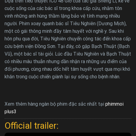
Dựa trên tiểu thuyết ICU 48 Giờ của tác giả Sheng Li, kể về
cuộc sống của các bác sĩ trong khoa cấp cứu, nhằm tôn
vinh những anh hùng thầm lặng bảo vệ tính mạng nhiều
người. Phim xoay quanh bác sĩ Tiêu Nghiên (Dương Mịch),
một cô gái thông minh đầy tâm huyết với nghề y. Sau khi
hôn phu qua đời, Tiêu Nghiên chuyển công tác đến khoa cấp
cứu bệnh viện Đồng Sơn. Tại đây, cô gặp Bạch Thuật (Bạch
Vũ), một bác sĩ tài giỏi. Lúc đầu Tiêu Nghiên và Bạch Thuật
có nhiều mâu thuẫn nhưng dần nhận ra những ưu điểm của
đối phương, cùng nhau dốc hết tâm huyết vượt qua mọi khó
khăn trong cuộc chiến giành lại sự sống cho bệnh nhân.
Xem thêm hàng ngàn bộ phim đặc sắc nhất tại
phimmoi
plus3
Official trailer: