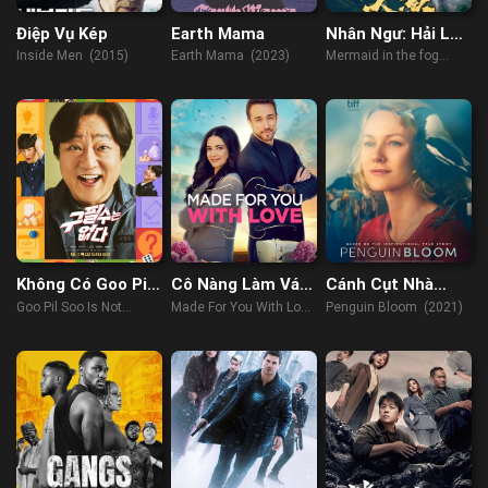
Điệp Vụ Kép
Earth Mama
Nhân Ngư: Hải Lao
Vật Quái
Inside Men (2015)
Earth Mama (2023)
Mermaid in the fog
(2021)
Không Có Goo Pil
Cô Nàng Làm Váy
Cánh Cụt Nhà
Soo
Cưới
Bloom
Goo Pil Soo Is Not
Made For You With Love
Penguin Bloom (2021)
There (2022)
(2019)