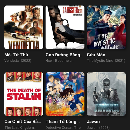
Mối Tử Thù
Con Đường Băng
Cửu Môn
Đảng
Vendetta (2022)
How I Became a
The Mystic Nine (2021)
Gangster (2020)
Cái Chết Của Bảy
Thám Tử Lừng
Jawan
Vị Vua
Danh Conan: Nàng
The Last Kingdom:
Detective Conan: The
Jawan (2023)