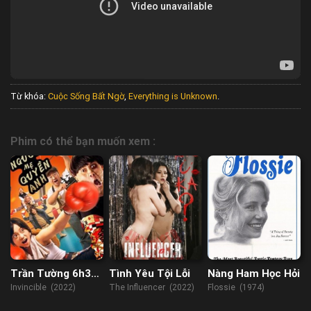
Từ khóa:
Cuộc Sống Bất Ngờ
,
Everything is Unknown
.
Phim có thể bạn muốn xem :
Trần Tường 6h30:
Tình Yêu Tội Lỗi
Nàng Ham Học Hỏi
Người Mẹ Quyền
Invincible (2022)
The Influencer (2022)
Flossie (1974)
Anh