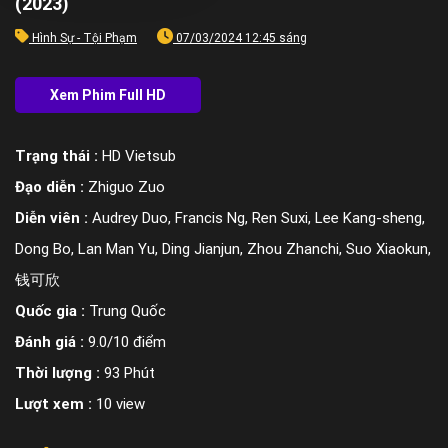
(2023)
Hình Sự - Tội Phạm
07/03/2024 12:45 sáng
Trạng thái :
HD Vietsub
Đạo diễn :
Zhiguo Zuo
Diễn viên :
Audrey Duo, Francis Ng, Ren Suxi, Lee Kang-sheng,
Dong Bo, Lan Man Yu, Ding Jianjun, Zhou Zhanchi, Suo Xiaokun,
钱可欣
Quốc gia :
Trung Quốc
Đánh giá :
9.0/10 điểm
Thời lượng :
93 Phút
Lượt xem :
10 view