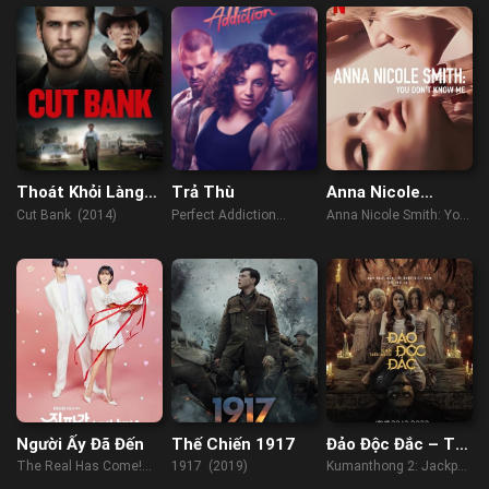
Thoát Khỏi Làng
Trả Thù
Anna Nicole
Quê
Smith: Không ai
Cut Bank (2014)
Perfect Addiction
Anna Nicole Smith: You
hiểu tôi
(2023)
Don't Know Me (2023)
Người Ấy Đã Đến
Thế Chiến 1917
Đảo Độc Đắc – Tử
Mẫu Thiên Linh
The Real Has Come!
1917 (2019)
Kumanthong 2: Jackpot
Cái
(2023)
Island (2022)