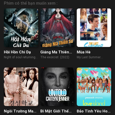
Phim có thể bạn muốn xem :
Hồi Hồn Chi Dạ
Giáng Ma Thiên
Mùa Hè
Sư
Night of soul returning
The exorcist (2022)
My Last Summer
(2023)
(2019)
Ngôi Trường Ma
Bí Mật Giới Thể
Đảo Tình Yêu Hoa