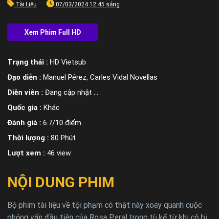
Tài Liệu
07/03/2024 12:45 sáng
Trạng thái :
HD Vietsub
Đạo diễn :
Manuel Pérez, Carles Vidal Novellas
Diễn viên :
Đang cập nhật ...
Quốc gia :
Khác
Đánh giá :
6.7/10 điểm
Thời lượng :
80 Phút
Lượt xem :
46 view
NỘI DUNG PHIM
Bộ phim tài liệu về tội phạm có thật này xoay quanh cuộc
phỏng vấn đầu tiên của Rosa Peral trong tù kể từ khi cô bị