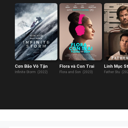
Cơn Bão Vô Tận
Flora và Con Trai
Linh Mục S
Infinite Storm (2022)
Flora and Son (2023)
Father Stu (20