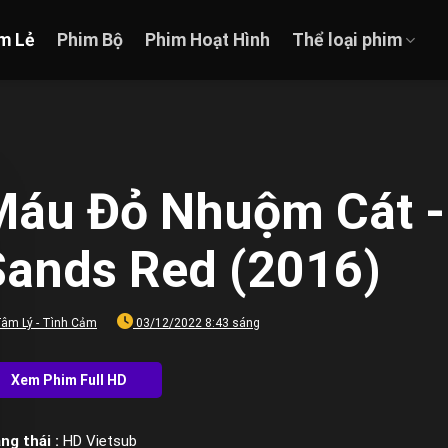
m Lẻ
Phim Bộ
Phim Hoạt Hình
Thể loại phim
áu Đỏ Nhuộm Cát - 
Sands Red (2016)
âm Lý - Tình Cảm
03/12/2022 8:43 sáng
ng thái :
HD Vietsub