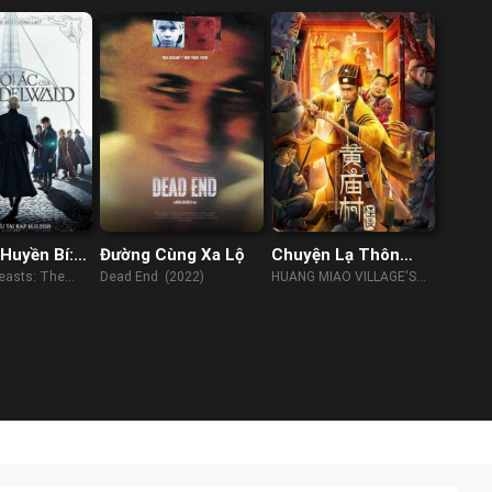
 Huyền Bí:
Đường Cùng Xa Lộ
Chuyện Lạ Thôn
ủa
Hoàng Miếu
Beasts: The
Dead End (2022)
HUANG MIAO VILLAGE'S
ald
rindelwald
TALES OF MYSTERY
(2023)