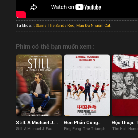
Từ khóa:
It Stains The Sands Red
,
Máu Đỏ Nhuộm Cát
.
Phim có thể bạn muốn xem :
Still: A Michael J.
Đòn Phản Công
Độc thoại: 
Fox Movie
Tuyệt Đỉnh
các huyền t
Still: A Michael J. Fox
Ping-Pong: The Triumph
The Hall: Hono
Movie (2023)
(2023)
Greats of Stan