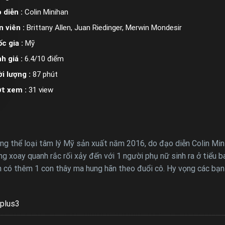
 diễn :
Colin Minihan
n viên :
Brittany Allen, Juan Riedinger, Merwin Mondesir
c gia :
Mỹ
h giá :
6.4/10 điểm
i lượng :
87 phút
ợt xem :
31 view
thể loại tâm lý Mỹ sản xuất năm 2016, do đạo diễn Colin Minih
ng xoay quanh rắc rối xảy đến với 1 người phụ nữ sinh ra ở tiểu
n có thêm 1 con thây ma hung hãn theo đuổi cô. Hy vọng các bạ
plus3