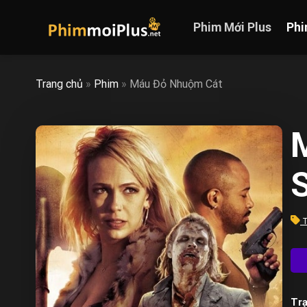
Skip
to
Phim Mới Plus
Phi
content
Trang chủ
»
Phim
»
Máu Đỏ Nhuộm Cát
M
T
Trạ