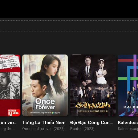
Tôn vinh
Từng Là Thiếu Niên
Đội Đặc Công Cung
Kaleidos
hoại
Nguyên
ring the
Once and forever (2023)
Router (2023)
Kaleidosco
d-Up (2022)