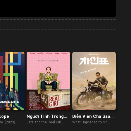
cope
Người Tình Trong
Diễn Viên Cha Sao
Mộng
Vậy?
pe (2023)
Lars and the Real Girl
What Happened to Mr.
(2007)
Cha? (2021)