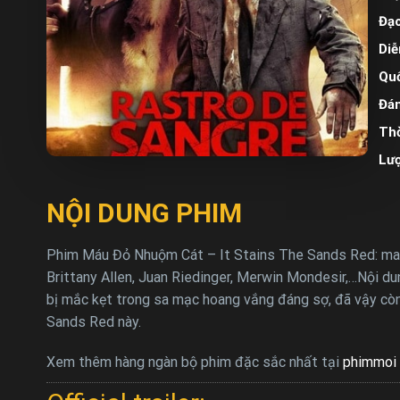
Đạo
Diễ
Quố
Đán
Thờ
Lư
NỘI DUNG PHIM
Phim Máu Đỏ Nhuộm Cát – It Stains The Sands Red: mang 
Brittany Allen, Juan Riedinger, Merwin Mondesir,…Nội du
bị mắc kẹt trong sa mạc hoang vắng đáng sợ, đã vậy cò
Sands Red này.
Xem thêm hàng ngàn bộ phim đặc sắc nhất tại
phimmoi 