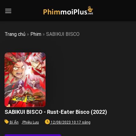
Skip
to
content
Trang chủ
»
Phim
»
SABIKUI BISCO
SABIKUI BISCO - Rust-Eater Bisco (2022)
Bí Ẩn
,
Phiêu Lưu
12/08/2023 10:17 sáng