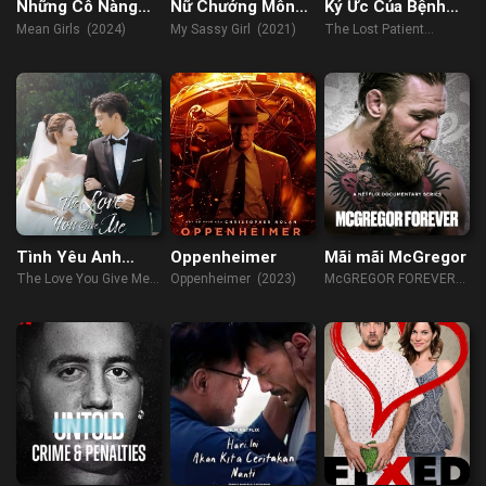
Những Cô Nàng
Nữ Chưởng Môn
Ký Ức Của Bệnh
Lắm Chiêu
Ngổ Ngáo Của Tôi
Nhân
Mean Girls (2024)
My Sassy Girl (2021)
The Lost Patient
(2022)
Tình Yêu Anh
Oppenheimer
Mãi mãi McGregor
Dành Cho Em
The Love You Give Me
Oppenheimer (2023)
McGREGOR FOREVER
(2023)
(2023)