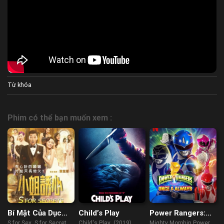
Từ khóa
Phim có thể bạn muốn xem :
Bí Mật Của Dục
Child’s Play
Power Rangers:
Vọng
Một lần và mãi mãi
S for Sex, S for Secrets
Child's Play (2019)
Mighty Morphin Power