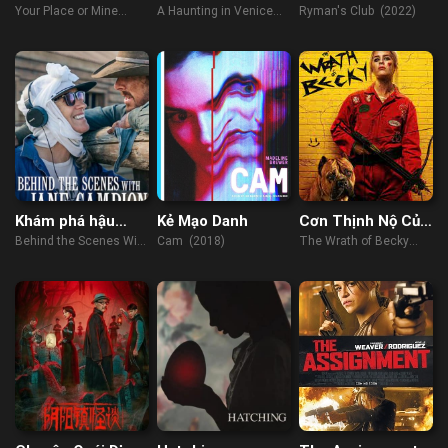
Anh?
Your Place or Mine
A Haunting in Venice
Ryman's Club (2022)
(2023)
(2023)
Khám phá hậu
Kẻ Mạo Danh
Cơn Thịnh Nộ Của
trường cùng Jane
Becky
Behind the Scenes With
Cam (2018)
The Wrath of Becky
Campion
Jane Campion (2022)
(2023)