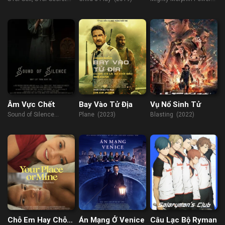
(2014)
Rangers: Once &
Always (2023)
Âm Vực Chết
Bay Vào Tử Địa
Vụ Nổ Sinh Tử
Sound of Silence
Plane (2023)
Blasting (2022)
(2023)
Chỗ Em Hay Chỗ
Án Mạng Ở Venice
Câu Lạc Bộ Ryman