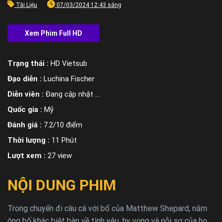
Tài Liệu
07/03/2024 12:43 sáng
Trạng thái :
HD Vietsub
Đạo diễn :
Luchina Fischer
Diễn viên :
Đang cập nhật ...
Quốc gia :
Mỹ
Đánh giá :
7.2/10 điểm
Thời lượng :
11 Phút
Lượt xem :
27 view
NỘI DUNG PHIM
Trong chuyến đi câu cá với bố của Matthew Shepard, năm
ông bố khác biệt bàn về tình yêu, hy vọng và nỗi sợ của họ