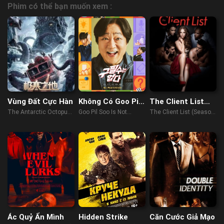
Phim có thể bạn muốn xem :
Vùng Đất Cực Hàn
Không Có Goo Pil
The Client List
Soo
(Phần 2)
The Antarctic Octopus
Goo Pil Soo Is Not
The Client List (Season
(2023)
There (2022)
2) (2013)
Ác Quỷ Ẩn Mình
Hidden Strike
Căn Cước Giả Mạo