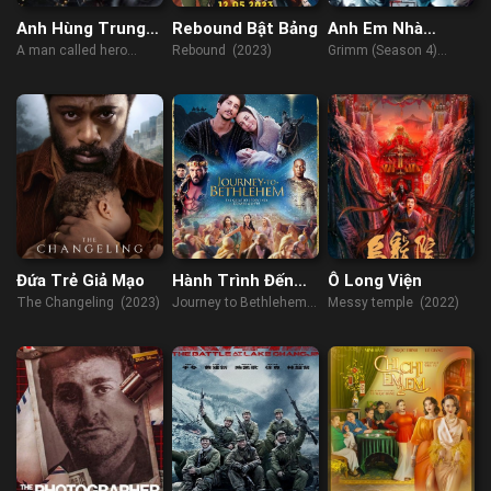
Anh Hùng Trung
Rebound Bật Bảng
Anh Em Nhà
Hoa: Phong Vân
Grimm (Phần 4)
A man called hero
Rebound (2023)
Grimm (Season 4)
Tái Khởi
(2022)
(2014)
Đứa Trẻ Giả Mạo
Hành Trình Đến
Ô Long Viện
Bethlehem
The Changeling (2023)
Journey to Bethlehem
Messy temple (2022)
(2023)