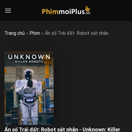
Skip
to
content
Trang chủ
»
Phim
»
Ẩn số Trái đất: Robot sát nhân
Ẩn số Trái đất: Robot sát nhân - Unknown: Killer