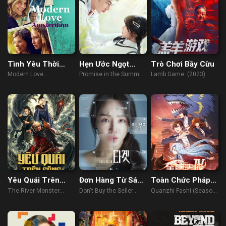
Tình Yêu Thời
Hẹn Ước Ngọt
Trò Chơi Bầy Cừu
Hiện Đại
Ngào Đầu Hạ
Modern Love
Promise in the Summer
Lamb Game (2023)
Amsterdam
Amsterdam (2022)
(2023)
Yêu Quái Trên
Đơn Hàng Từ Sát
Toàn Chức Pháp
Sông
Nhân
Sư (Phần 4)
The River Monster
Don't Buy the Seller
Quanzhi Fashi (Season
(2019)
(2023)
4) (2020)