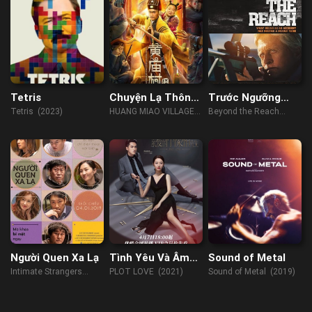
Tetris
Chuyện Lạ Thôn
Trước Ngưỡng
Hoàng Miếu
Chịu Đựng
Tetris (2023)
HUANG MIAO VILLAGE'S
Beyond the Reach
TALES OF MYSTERY
(2014)
(2023)
Người Quen Xa Lạ
Tình Yêu Và Âm
Sound of Metal
Mưu
Intimate Strangers
PLOT LOVE (2021)
Sound of Metal (2019)
(2018)