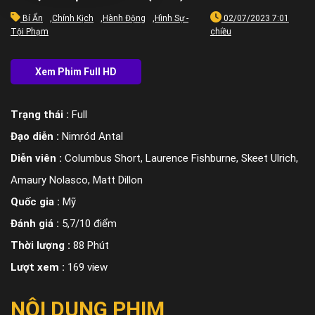
Bí Ẩn
,
Chính Kịch
,
Hành Động
,
Hình Sự -
02/07/2023 7:01
Tội Phạm
chiều
Trạng thái :
Full
Đạo diễn :
Nimród Antal
Diễn viên :
Columbus Short, Laurence Fishburne, Skeet Ulrich,
Amaury Nolasco, Matt Dillon
Quốc gia :
Mỹ
Đánh giá :
5,7/10 điểm
Thời lượng :
88 Phút
Lượt xem :
169 view
NỘI DUNG PHIM