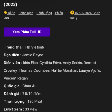
(2023)
Bí Ẩn
,
Chính Kịch
,
Hành Động
,
Phiêu
07/03/2024 12:52
Lưu
sáng
Trạng thái :
HD Vietsub
Đạo diễn :
Jamie Payne
Diễn viên :
Idris Elba, Cynthia Erivo, Andy Serkis, Dermot
Crowley, Thomas Coombes, Hattie Morahan, Lauryn Ajufo,
Vincent Regan
Quốc gia :
Châu Âu
Đánh giá :
7.8/10 điểm
Thời lượng :
130 Phút
Lượt xem :
33 view