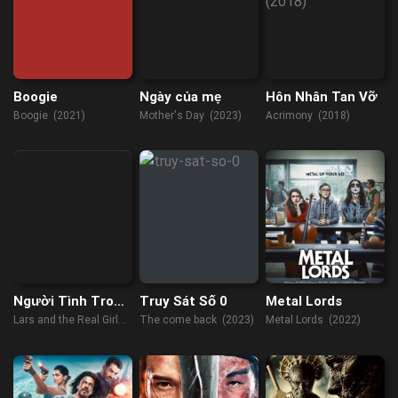
Boogie
Ngày của mẹ
Hôn Nhân Tan Vỡ
Boogie (2021)
Mother's Day (2023)
Acrimony (2018)
Người Tình Trong
Truy Sát Số 0
Metal Lords
Mộng
Lars and the Real Girl
The come back (2023)
Metal Lords (2022)
(2007)