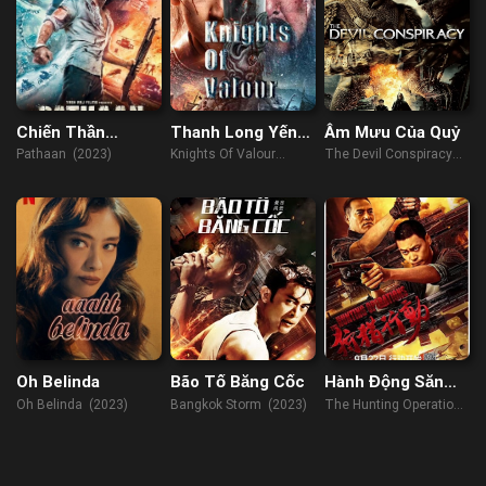
Chiến Thần
Thanh Long Yến
Âm Mưu Của Quỷ
Pathaan
Nguyệt Đao
Pathaan (2023)
Knights Of Valour
The Devil Conspiracy
(2021)
(2023)
Oh Belinda
Bão Tố Băng Cốc
Hành Động Săn
Bắn
Oh Belinda (2023)
Bangkok Storm (2023)
The Hunting Operations
(2021)