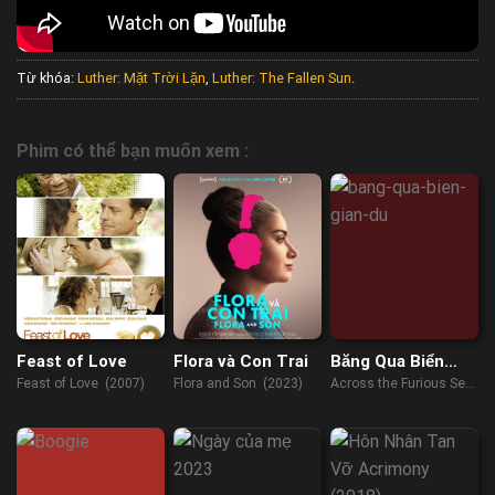
Từ khóa:
Luther: Mặt Trời Lặn
,
Luther: The Fallen Sun
.
Phim có thể bạn muốn xem :
Feast of Love
Flora và Con Trai
Băng Qua Biển
Giận Dữ
Feast of Love (2007)
Flora and Son (2023)
Across the Furious Sea
(2023)