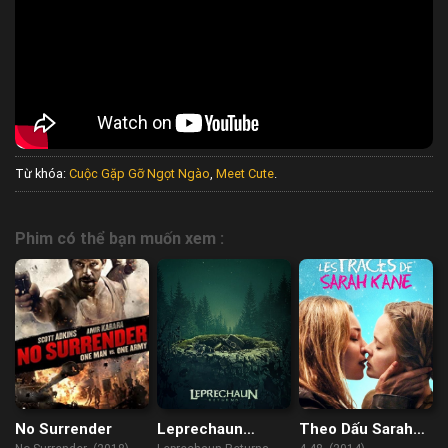
Từ khóa:
Cuộc Gặp Gỡ Ngọt Ngào
,
Meet Cute
.
Phim có thể bạn muốn xem :
No Surrender
Leprechaun
Theo Dấu Sarah
Returns
Kane