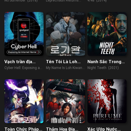
No Surrender (2018)
Leprechaun Returns
4.48 (2014)
(2018)
Vạch trần địa
Tên Tôi Là Loh
Nanh Sắc Trong
ngục số: Phòng
Kiwan
Đêm
Cyber Hell: Exposing an
My Name Is Loh Kiwan
Night Teeth (2021)
chat thứ n
Internet Horror (2022)
(2024)
Toàn Chức Pháp
Thảm Họa Địa
Xác Ướp Nước