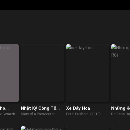
cho
Nhật Ký Công Tố
Xe Đẩy Hoa
Những Kẻ
Viên
r Benazir
Diary of a Prosecutor
Petal Pushers (2019)
De Dana Da
(2019)