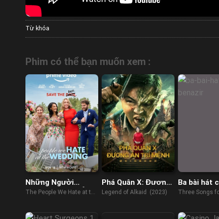
Từ khóa
Phim có thể bạn muốn xem :
Những Người
Phá Quân X: Đương
Ba bài hát 
Chúng Ta Ghét Ở
Án Trí Mệnh
Benazir
The People We Hate at the
Legend of Alkaid (2023)
Three Songs fo
Đám Cưới
Wedding (2022)
(2022)