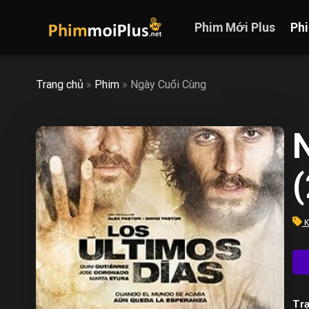
Skip
to
Phim Mới Plus
Ph
content
Trang chủ
»
Phim
»
Ngày Cuối Cùng
K
Trạ