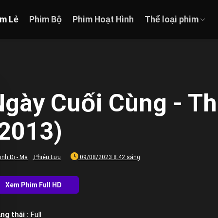
im Lẻ
Phim Bộ
Phim Hoạt Hình
Thể loại phim
Ngày Cuối Cùng - Th
(2013)
inh Dị - Ma
,
Phiêu Lưu
09/08/2023 8:42 sáng
ng thái :
Full