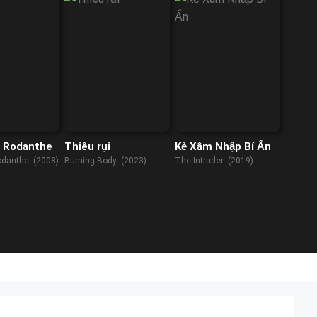
n Rodanthe
Thiêu rụi
Kẻ Xâm Nhập Bí Ẩn
Rodanthe (2008)
Burning Body (2023)
The Intruder (2019)