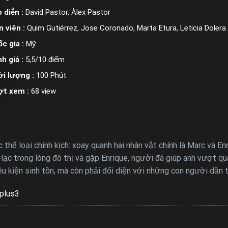
 diễn :
David Pastor, Àlex Pastor
n viên :
Quim Gutiérrez, Jose Coronado, Marta Etura, Leticia Dolera
c gia :
Mỹ
h giá :
5,5/10 điểm
i lượng :
100 Phút
ợt xem :
68 view
c thể loại chính kịch: xoay quanh hai nhân vật chính là Marc và 
ị lạc trong lòng đô thị và gặp Enrique, người đã giúp anh vượt qu
iều kiện sinh tồn, mà còn phải đối diện với những con người dần 
plus3