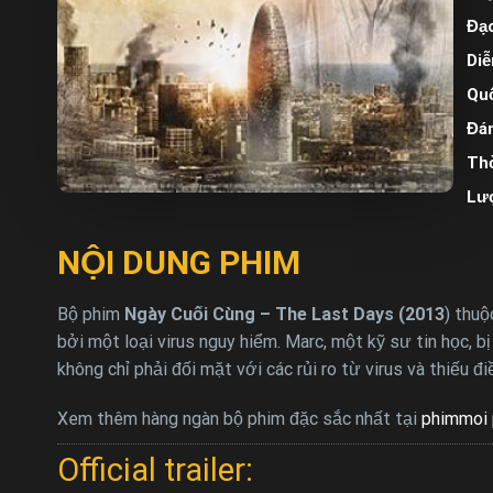
Đạo
Diễ
Quố
Đán
Thờ
Lư
NỘI DUNG PHIM
Bộ phim
Ngày Cuối Cùng – The Last Days (2013
) thuộ
bởi một loại virus nguy hiểm. Marc, một kỹ sư tin học, b
không chỉ phải đối mặt với các rủi ro từ virus và thiếu đ
Xem thêm hàng ngàn bộ phim đặc sắc nhất tại
phimmoi 
Official trailer: